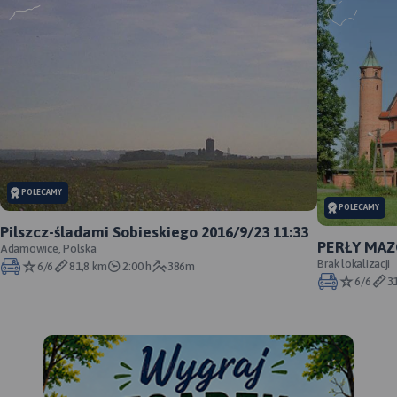
POLECAMY
POLECAMY
Pilszcz-śladami Sobieskiego 2016/9/23 11:33
PERŁY MAZ
Adamowice, Polska
Brak lokalizacji
6/6
81,8 km
2:00 h
386m
6/6
3