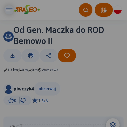
Od Gen. Maczka do ROD
Bemowo II
1.3 km
0 m
0 m
Warszawa
piwczyk4
obserwuj
200 m
0
1.3/6
© Traseo Map
© OpenMapTiles
© OpenStreetMap contributors
A
202 m