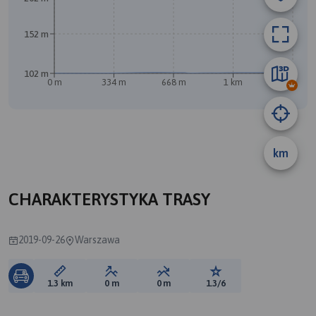
152 m
B
102 m
0 m
334 m
668 m
1 km
1.3 km
km
CHARAKTERYSTYKA TRASY
2019-09-26
Warszawa
Długość trasy:
Suma przewyższeń:
Suma spadków:
Ocena trasy:
1.3 km
0 m
0 m
1.3/6