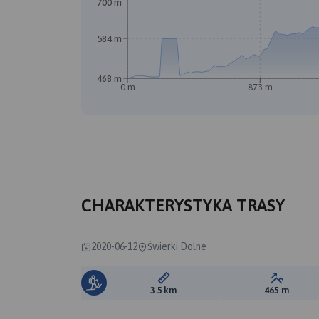
700 m
584 m
468 m
0 m
873 m
CHARAKTERYSTYKA TRASY
2020-06-12
Świerki Dolne
Długość trasy:
Suma prz
3.5 km
465 m