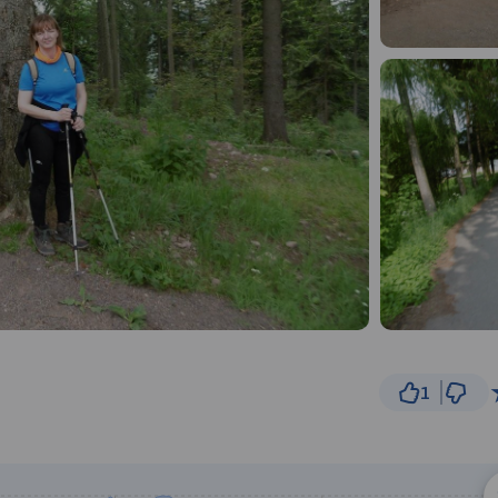
1
300 m
© Traseo Map
© OpenMapTiles
© OpenStreetMap cont