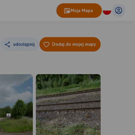
Moja Mapa
udostępnij
Dodaj do mojej mapy