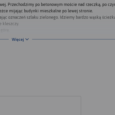
jowej. Przechodzimy po betonowym moście nad rzeczką, po cz
żce mijając budynki mieszkalne po lewej stronie.
ając oznaczeń szlaku zielonego. Idziemy bardzo wąską ścieżk
e kleszczy.
 górę.
ż za nimi szukamy ścieżki pod górę i uważać trzeba, aby jej 
Więcej
u Rozdroża pod Włodzicką Górą dochodzimy do szczytu Włodz
 nastąpił w 2018 r.
ście już po 0,5 godz.