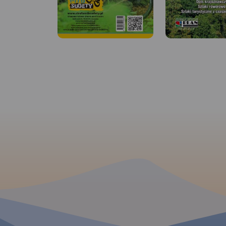
APLIKACJI TRASEO
APLIKACJI TRASEO
Wielka Sowa to najbadziej
Mapa Gór Sowich
popularny i najliczniej
Wydawnictwa Galile
odwiedzany szczyt w Górach
aktualnym przebie
Sowich, jednocześnie jest to
szlaków turystyczny
również najwyższy szczyt tego
zarówno pieszych ja
pasma Sudetów - 1015 m.
rowerowych. Wraz 
n.p.m. Na szczycie Wielkiej
przejść. Zasięg map
Sowy odbywają się różne
północy wyznacza Ś
imprezy, zloty czy pikniki.
na wschodzie Biela
Mapa obejmuje teren
południu Srebrna G
ograniczony miejscowościami:
Ruda, na zachodzie 
Walim, Pieszyce, Dzierżoniów,
Zdrój.
Rok wydania
Jugów. Zaznaczono na niej
aktualny przebieg szlaków
turystycznych pieszych i
rowerowych z ich długościami.
Na mapie naniesiono ośrodki
MAPA TURYSTYCZNA
APLIKACJI TRASEO
noclegowe i restauracje. Siatka
geograficzna zgodna z GPS
Zaktualizowana w t
oparta na układzie WGS-84.