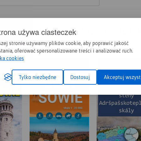
trona używa ciasteczek
A CI SIĘ MAPOPRZEWODNIK LUB M
szej stronie używamy plików cookie, aby poprawić jakość
tania, oferować spersonalizowane treści i analizować ruch.
yka cookies
Tylko niezbędne
Dostosuj
Akceptuj wszyst