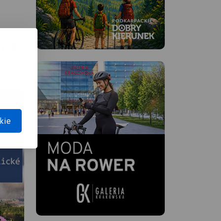
APA
kie