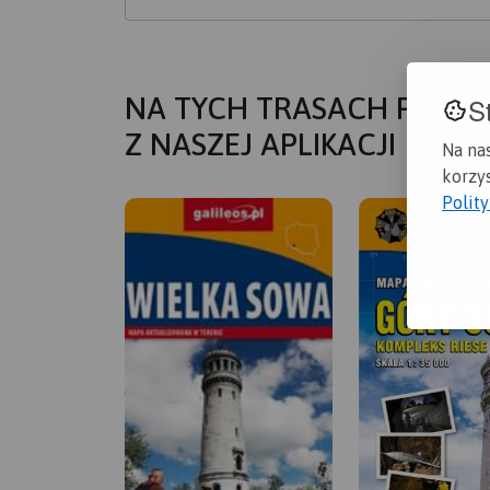
S
NA TYCH TRASACH PRZYD
Z NASZEJ APLIKACJI
Na na
korzys
Polit