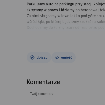
Parkujemy auto na parkingu przy stacji kole
skręcamy w prawo i idziemy po betonowej ście
Za nimi skręcamy w lewo lekko pod górę szuk
wśród łąki, po której będziemy szukać na sobi
Dochodzimy do ściany lasu i od razu ostro pod
Po ok. 1 km dochodzimy do betonowych ruin. Tu
przegapić.
Idziemy dalej stromym zboczem i po minięci
Góra (757 m n.p.m.) a na nim wieża widokowa.
Wieża widokowa powstała w 1927 r. Remont jej
dojazd
umieść
Wejście po 1,7 km nastąpiło po 1 godzinie, zej
Komentarze
Twój komentarz