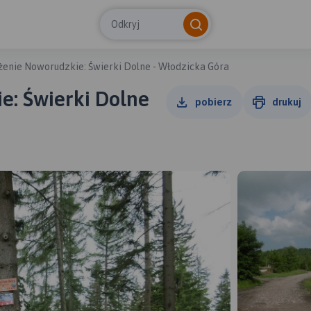
Odkryj
enie Noworudzkie: Świerki Dolne - Włodzicka Góra
e: Świerki Dolne
pobierz
drukuj