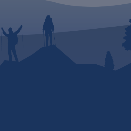
ej
 Boskiej
wie
y).
e się w
álach
h
ch na
tami
a
a
 po
z
cami
ch