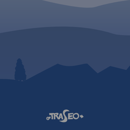
której szczycie, na skaln
Sudetów
krawędzi, znajduje się
barokowa kaplica Matki
szlakami
Śnieżnej, wykonana z
ymi. Mapa
piaskowca ciosowego
 Sowie,
(zbudowana na podsta
rzyskie,
pięcioramiennej gwiazd
z dużą
Miasta skalne znajdując
Vrchoviny
Adršpašskoteplickich sk
mi
są jednym z najbardziej
ich Skał
znanych piaskowcowyc
terenów wspinaczkowy
cje
świecie. Między labiryn
formacje
form skalnych przebieg
dania 2020
płatna trasa turystyczn
niewymagająca żadnej
wprawy przy chodzeniu
górach, składająca się 
wygodnych schodków,
poręczy, drabin i miejs
sztucznie wybudowany