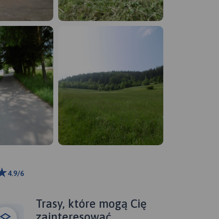
4.9/6
ributors
Trasy, które mogą Cię
zainteresować