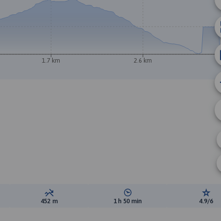
B
A
1.7 km
2.6 km
ewyższeń:
Suma spadków:
Średni czas potrzebny na pokon
Ocen
452 m
1 h 50 min
4.9/6