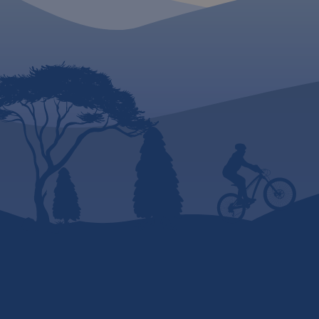
mapa turystyczna 
Mapa została przygotowana
Środkowych z
tylko dla urządzeń
wyszczególnionymi 
cyfrowych, nie ma
pieszymi i rowerow
odpowiednika w wersji
obejmuje m.in. Góry
papierowej.
Góry i Pogórze Wałb
Góry Kamienne ora
część Broumovskiej 
MAPA TURYSTYCZNA W
ze skalnymi miasta
APLIKACJI TRASEO
Aderszpasko Teplick
włącznie. Na mapie
uwzględniono atrak
Mapa przedstawia zbiór 26
turystyczne oraz in
górskich tras Strefy MTB Sudety,
praktyczne.
Rok wy
w tym tras singletrack, enduro i
torów pumptrack, wiodących
po terenach Gór Sowich,
Suchych oraz Kamiennych.
Dodatkowo na mapie
zaznaczono punkty dostępu do
tras Strefy, serwisy i myjnie
rowerowe oraz certyfikowane