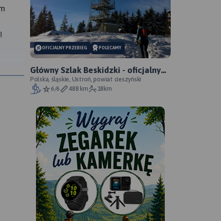
ym
ą
OFICJALNY PRZEBIEG
POLECAMY
Główny Szlak Beskidzki - oficjalny
nie
przebieg
Polska, śląskie, Ustroń, powiat cieszyński
6/6
488 km
18km
icka