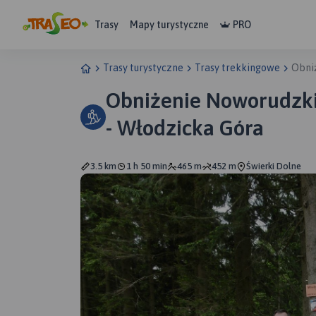
Trasy
Mapy turystyczne
PRO
Trasy turystyczne
Trasy trekkingowe
Obniż
Obniżenie Noworudzki
- Włodzicka Góra
3.5 km
1 h 50 min
465 m
452 m
Świerki Dolne