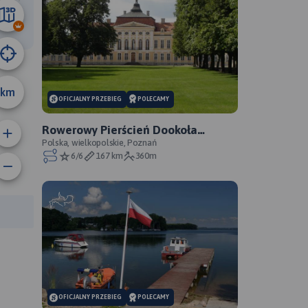
6.7 km
km
OFICJALNY PRZEBIEG
POLECAMY
Rowerowy Pierścień Dookoła
Poznania - oficjalny przebieg
Polska, wielkopolskie, Poznań
6/6
167 km
360m
rasy:
OFICJALNY PRZEBIEG
POLECAMY