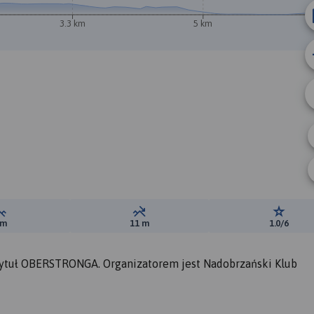
3.3 km
5 km
Suma przewyższeń:
Suma spadków:
Ocena t
 m
11 m
1.0/6
ytuł OBERSTRONGA. Organizatorem jest Nadobrzański Klub