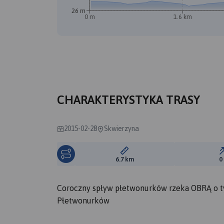
26 m
0 m
1.6 km
A
CHARAKTERYSTYKA TRASY
2015-02-28
Skwierzyna
Długość trasy:
6.7 km
0
Coroczny spływ płetwonurków rzeka OBRĄ o t
Płetwonurków