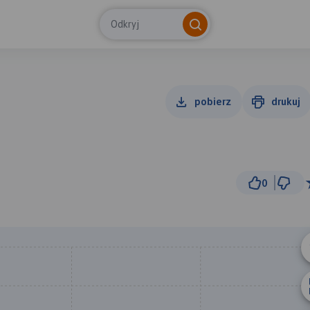
Odkryj
pobierz
drukuj
0
500
© Traseo Map
© OpenMapTiles
© OpenStreetMap cont
B