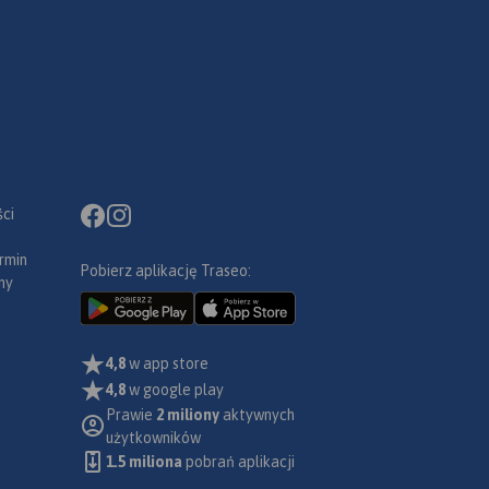
ci
rmin
Pobierz aplikację Traseo:
ny
4,8
w app store
4,8
w google play
Prawie
2 miliony
aktywnych
użytkowników
1.5 miliona
pobrań aplikacji