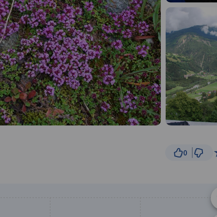
0
3 km
© Traseo Map
© OpenMapTiles
© OpenStreetMap cont