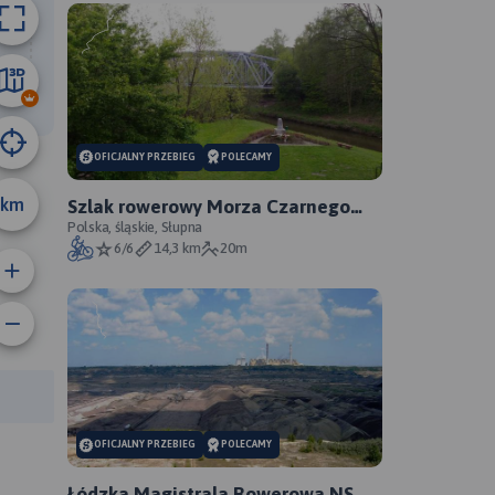
B
43 km
OFICJALNY PRZEBIEG
POLECAMY
km
Szlak rowerowy Morza Czarnego
Sosnowiec - oficjalny przebieg
Polska, śląskie, Słupna
6/6
14,3 km
20m
rasy:
OFICJALNY PRZEBIEG
POLECAMY
Łódzka Magistrala Rowerowa NS