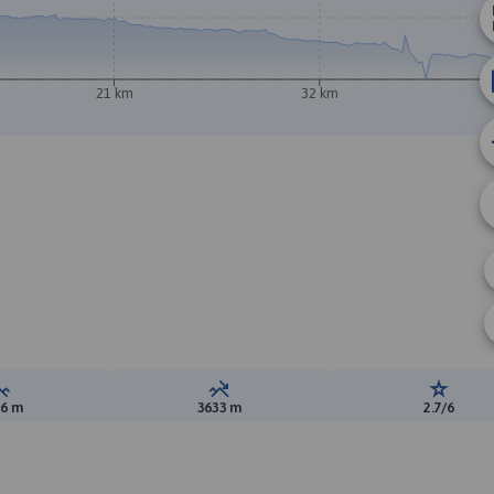
21 km
32 km
Suma przewyższeń:
Suma spadków:
Ocena t
06 m
3633 m
2.7/6