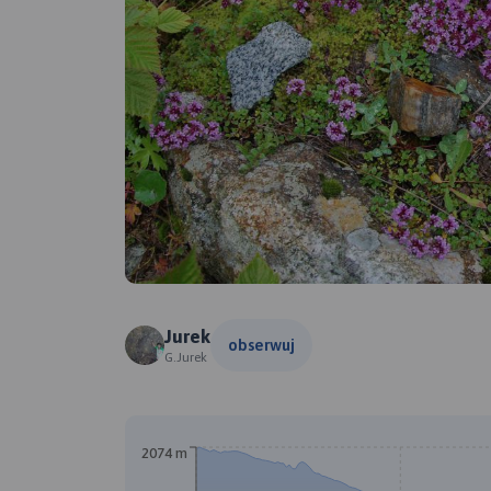
Jurek
obserwuj
G.Jurek
2074 m