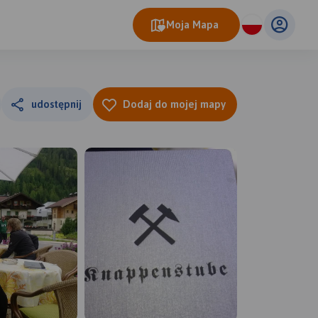
Moja Mapa
udostępnij
Dodaj do mojej mapy