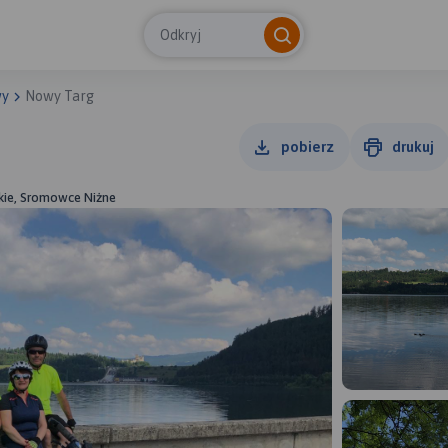
Odkryj
wy
Nowy Targ
pobierz
drukuj
kie, Sromowce Niżne