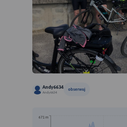
Andy6634
obserwuj
Andy6634
671 m