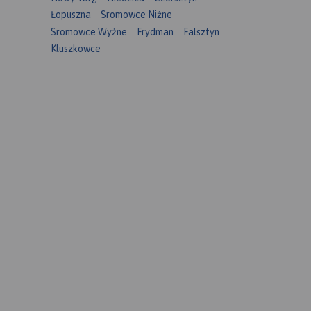
Łopuszna
Sromowce Niżne
Sromowce Wyżne
Frydman
Falsztyn
Kluszkowce
twa
,
wym
stała
ie,
ki
owerowe
 wresji
dzie
z niej