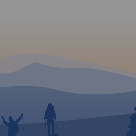
seo. Na
ły
ych
Rok