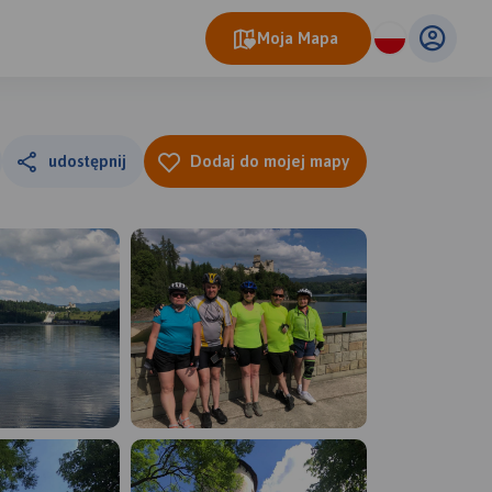
Moja Mapa
udostępnij
Dodaj do mojej mapy