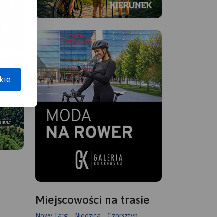
kie
Miejscowości na trasie
Nowy Targ
Niedzica
Czorsztyn