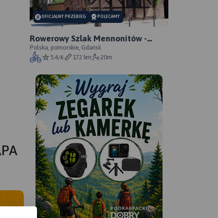
OFICJALNY PRZEBIEG
POLECAMY
Rowerowy Szlak Mennonitów -
oficjalny przebieg szlaku
Polska, pomorskie, Gdańsk
5.4/6
172 km
20m
APA