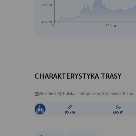
566 m
462 m
0 m
21 km
CHARAKTERYSTYKA TRASY
2022-06-12
Polska, małopolskie, Sromowce Niżne
Długość trasy:
Suma prz
86 km
665 m