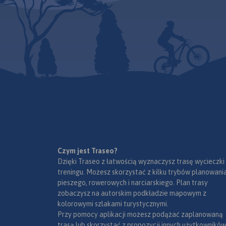
nawet dla wymagaj
rowerzystów znajdą 
ciekawe wyzwania!
Zapraszamy do pob
mapy i zwiedzania 
Bike Point to pierwsz
rowerze. Lokalizacje
wypożyczalni rowe
wypożyczalni Bike P
Zakopanem. Wypoż
znajdują się na map
rower w jednym pun
innymi, ciekawymi 
oddajesz w innym!
okolicy. Zakopane z
Czym jest Traseo?
Dzięki Traseo z łatwością wyznaczysz trasę wycieczki
treningu. Możesz skorzystać z kilku trybów planowania
pieszego, rowerowych i narciarskiego. Plan trasy
zobaczysz na autorskim podkładzie mapowym z
kolorowymi szlakami turystycznymi.
Przy pomocy aplikacji możesz podążać zaplanowaną
trasą lub skorzystać z propozycji innych użytkowników