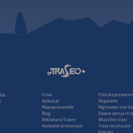
wydania 2017
ących
się tu
rania
Podhala na
a sieć
rów w
oint
yczasz
ie, wraz z
kcie,
obiektami
aprasza!
O nas
Polityka prywatnoś
 lub
Aplikacje
Regulamin
:
Mapoprzewodnik
Wgrywanie tras Ga
Blog
Dawna wersja stro
Reklama w Traseo
Wszystkie trasy
Kampanie promocyjne
Trasy turystyczne
Kontakt
.