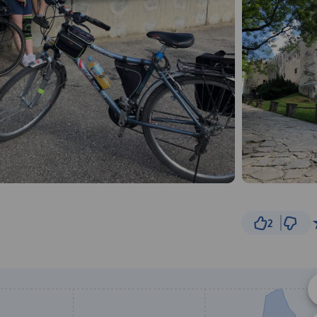
2
3 km
© Traseo Map
© OpenMapTiles
© OpenStreetMap cont