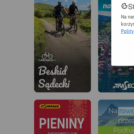
S
Na na
korzys
Polit