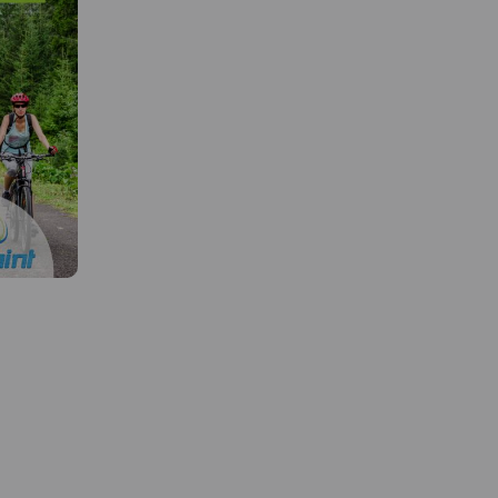
MAPA TURYSTYCZNA W
APLIKACJI TRASEO
 W
MAPA TURYSTYCZNA W
APLIKACJI TRASEO
Mapa Pienin wydawnic
Galileos w skali 1:25 000
dodatkowo obejmuje s
enko nad
Obszar mapy obejmuje ziemie
zasięgiem Jezioro
 obszar
leżące na styku dwóch krain
Czorsztyńskie. Mapa zo
h Pienin,
oddzielonych rzeką Białką,
zaktualizowana w teren
ziejowej
wypływającą z samego serca
zaznaczono na niej szla
. Na mapie
Tatr. Na jej lewym brzegu
turystyczne, zarówno r
znajduje się Podhale, na
jak i piesze. Mapa jest w
prawym – Spisz. Granicę mapy
cyfrowej, po zakupie bę
ańskiego
wyznaczają: Szaflary na
możliwość skorzystania 
oraz
północy, Biały Dunajec na