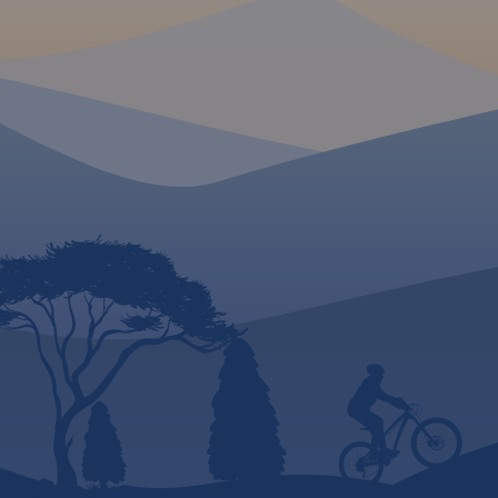
dowóz do punktu startu, hotelu
Popradu
lub pensjonatu. Organizujemy
także spływy kajakowe i
Velo Porad - szlak z
pontonowe z Muszyny, również
w połączeniu z wycieczką
Starego Sącza: nad
MAPA TURYSTYCZNA W
rowerową wzdłuż Popradu. Tel.
APLIKACJI TRASEO
szlak, spokojna tra
18 471 27 85, 507 032 958,
www.kajakowaniepopradem.pl
głównym ruchem
samochodowym, d
Mapa zawiera praktyczne
na rodzinne wyciecz
informacje o Głównym Szlaku
spokojną jazdę w gr
Beskidzkim (GSB) –
znajomych na jeden
najdłuższym szlaku górskim w
dni.
Polsce, prowadzącym przez
niemal wszystkie pasma
Przewozimy bagaże
beskidzkie (Bieszczady, Beskid
odbieramy sprzęt i
Niski, Beskid Sądecki, Gorce,
do punktu startu lu
Beskid Żywiecki, Beskid
lub pensjonatu.
Śląski). Przy mapach i
wykresach przedstawione są
Spływy kajakowe i 
kilometraże oraz punkty
z Muszyny, również
Górskiej Odznaki Turystycznej
połączeniu z wycie
PTTK w taki sposób, by
rowerową wzdłuż P