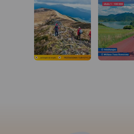
Beskid Sądecki
– część
Beskid Sądecki według
wschodnia
Turbobikes. Trasy rowerowe i
spływy kajakami i pontonami.
Pobierz bezpłatną mapę tras
rowerowych i zaplanuj swoją
MAPA TURYSTYCZNA
wyprawę. Zapraszamy również
APLIKACJI TRASEO
na wycieczki organizowane
przez Turbobikes.pl: wyprawy
rowerowe w Paśmie Jaworzyny
+1
oraz wycieczki łączone –
Pobierz bezpłatnie 
9
80
rowerowe i pontonowe lub
rowerowych, a my 
kajakowe w Dolinie Popradu.
Mapoprzewodnik
również na wypraw
Polecamy trasę Velo Poprad,
prowadzącą z Krynicy do
z Turbobikes.pl
Starego Sącza – to malowniczy,
nadrzeczny szlak, oddalony od
głównego ruchu
Zapraszamy na:
samochodowego, idealny na
rodzinne wycieczki oraz
wyprawy rowerowe 
spokojną jazdę w gronie
znajomych (na jeden lub dwa
Jaworzyny i rowero
dni). Zapewniamy transport
pontonowe/kajakow
bagaży, odbiór sprzętu oraz