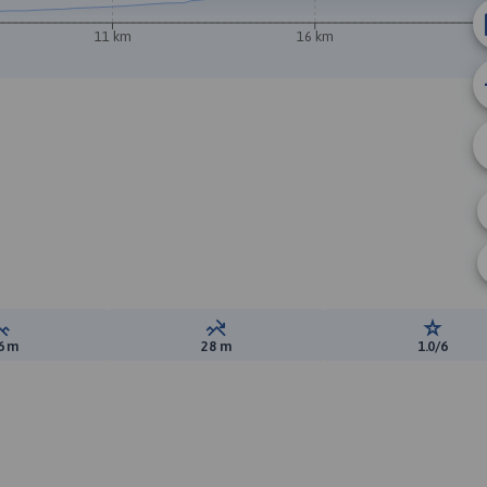
11 km
16 km
B
Suma przewyższeń:
Suma spadków:
Ocena t
6 m
28 m
1.0/6