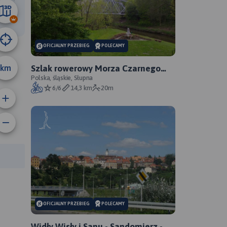
22 km
OFICJALNY PRZEBIEG
POLECAMY
km
Szlak rowerowy Morza Czarnego
Sosnowiec - oficjalny przebieg
Polska, śląskie, Słupna
6/6
14,3 km
20m
rasy:
OFICJALNY PRZEBIEG
POLECAMY
Widły Wisły i Sanu - Sandomierz -