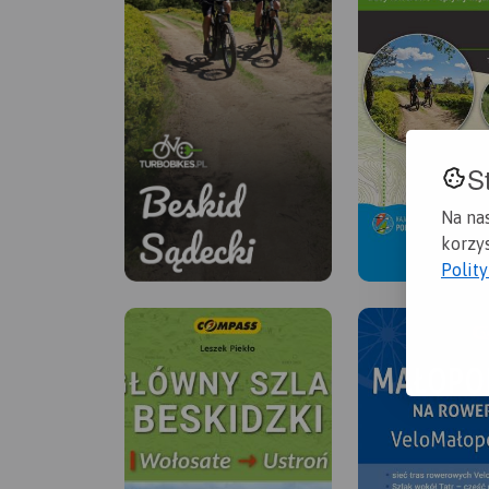
S
Na na
korzys
Polit