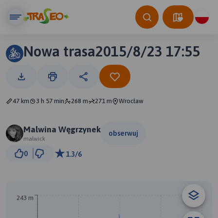
Nowa trasa2015/8/23 17:55
47 km
3 h 57 min
268 m
271 m
Wrocław
Malwina Węgrzynek
obserwuj
malwick
2 km
0
1.3/6
© Traseo Map
© OpenMapTiles
© OpenStreetMap contributors
243 m