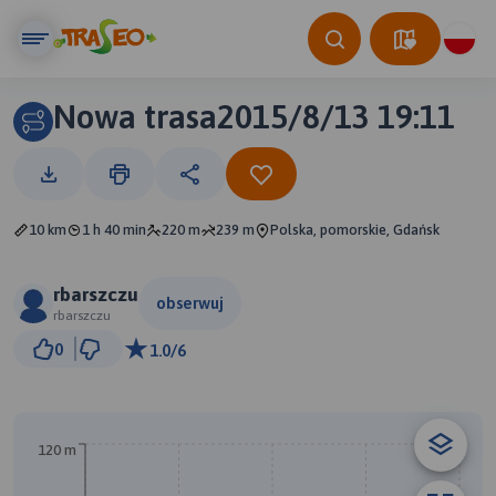
Nowa trasa2015/8/13 19:11
10 km
1 h 40 min
220 m
239 m
Polska, pomorskie, Gdańsk
rbarszczu
obserwuj
rbarszczu
500 m
0
1.0/6
© Traseo Map
© OpenMapTiles
© OpenStreetMap contributors
120 m