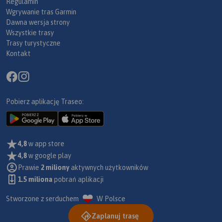
Regulamin
Wgrywanie tras Garmin
Dawna wersja strony
Wszystkie trasy
Trasy turystyczne
Kontakt
Pobierz aplikację Traseo:
4,8
w app store
4,8
w google play
Prawie
2 miliony
aktywnych użytkowników
1.5 miliona
pobrań aplikacji
Stworzone z serduchem
W Polsce
Zaplanuj trasę