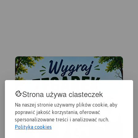
część Pojezierza
pos
Kaszubskiego, Wybrzeże
geo
Staropruskie, Pojezierze
co 
Starogardzkie i
urz
Dzierzgońsko-Morąskie.
rew
Mapa uwzględnia sieć
mie
szlaków turystycznych,
przy
rowerowych, a także szlaki
ora
żeglowne, porty i przystanie
pod
oraz Przekop Mierzei
adm
Wiślanej.
Rok Wydania 2023
poc
prz
goe
Strona używa ciasteczek
Na naszej stronie używamy plików cookie, aby
poprawić jakość korzystania, oferować
spersonalizowane treści i analizować ruch.
Polityka cookies