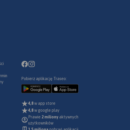
ci
rmin
Pobierz aplikację Traseo:
ny
4,8
w app store
4,8
w google play
Prawie
2 miliony
aktywnych
użytkowników
1.5 miliona
pobrań aplikacji