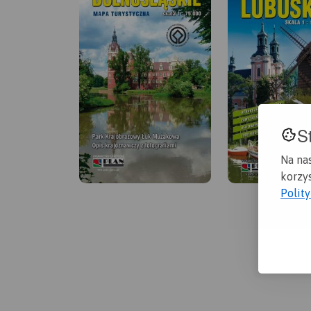
S
Na na
korzys
Polit