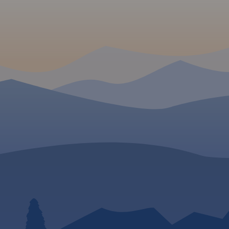
(naszesudety.pl). Wśród
polecanych atrakcji: zamki,
pałace, muzea, skanseny,
kopalnie, twierdze, osobliwości
przyrody, uzdrowiska i wiele
innych. Zapraszamy do
lektury! Mapę offline można
zakupić w aplikacji Traseo na
urządzenia mobilne.
Rok
wydania 2019