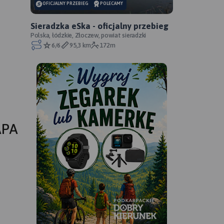
OFICJALNY PRZEBIEG
POLECAMY
Sieradzka eSka - oficjalny przebieg
Polska, łódzkie, Złoczew, powiat sieradzki
6/6
95,3 km
172m
APA