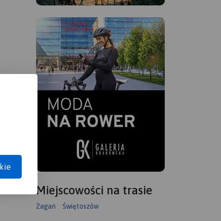
kie
Miejscowości na trasie
Żagań
Świętoszów