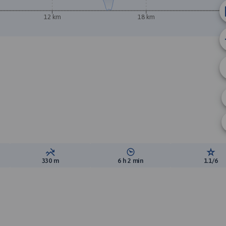
12 km
18 km
A
ewyższeń:
Suma spadków:
Średni czas potrzebny na pokon
Ocen
330 m
6 h 2 min
1.1/6