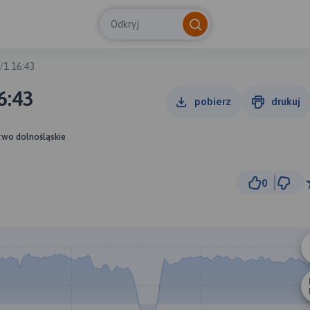
Odkryj
/1 16:43
6:43
pobierz
drukuj
wo dolnośląskie
0
5 km
© Traseo Map
© OpenMapTiles
© OpenStreetMap cont
B