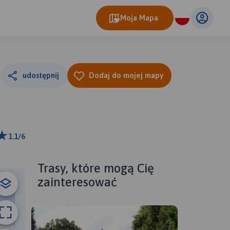
Moja Mapa
udostępnij
Dodaj do mojej mapy
1.1/6
ributors
Trasy, które mogą Cię
zainteresować