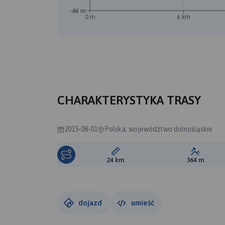
-46 m
0 m
6 km
CHARAKTERYSTYKA TRASY
2015-08-01
Polska, województwo dolnośląskie
Długość trasy:
Suma prz
24 km
364 m
dojazd
umieść