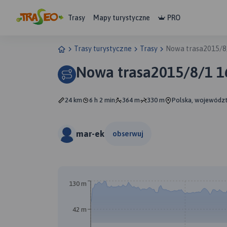
Trasy
Mapy turystyczne
PRO
Trasy turystyczne
Trasy
Nowa trasa2015/8
Nowa trasa2015/8/1 1
24 km
6 h 2 min
364 m
330 m
Polska, województ
mar-ek
obserwuj
130 m
42 m