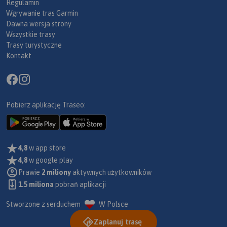
Regulamin
Wgrywanie tras Garmin
Dawna wersja strony
Wszystkie trasy
Trasy turystyczne
Kontakt
Pobierz aplikację Traseo:
4,8
w app store
4,8
w google play
Prawie
2 miliony
aktywnych użytkowników
1.5 miliona
pobrań aplikacji
Stworzone z serduchem
W Polsce
Zaplanuj trasę