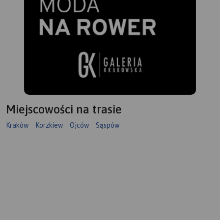
Miejscowości na trasie
Kraków
Korzkiew
Ojców
Sąspów