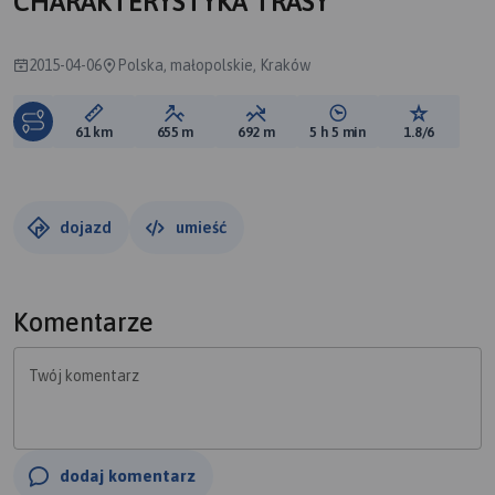
CHARAKTERYSTYKA TRASY
2015-04-06
Polska, małopolskie, Kraków
Długość trasy:
Suma przewyższeń:
Suma spadków:
Średni czas potrzebny 
Ocena tras
61 km
655 m
692 m
5 h 5 min
1.8/6
dojazd
umieść
Komentarze
Twój komentarz
dodaj komentarz