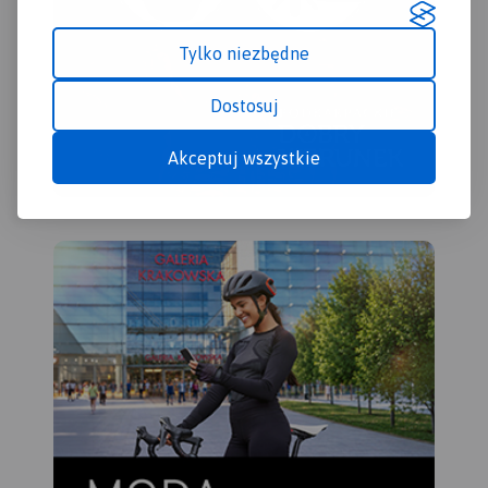
roślinną i światem
zwierzęcym oraz licznymi
Tylko niezbędne
zabytkami historii i kultury.
Jest to teren idealny na
Dostosuj
piesze i rowerowe wycieczki.
Na mapie poza typową
Akceptuj wszystkie
treścią turystyczną
zaprezentowano
szczegółowe nazewnictwo
skał i jaskiń.
Rok wydania:
2023