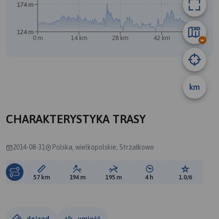
174 m
124 m
0 m
14 km
28 km
42 km
57 km
km
A
B
CHARAKTERYSTYKA TRASY
2014-08-31
Polska, wielkopolskie, Strzałkowo
Długość trasy:
Suma przewyższeń:
Suma spadków:
Średni czas potrzebny 
Ocena tras
57 km
194 m
195 m
4 h
1.0/6
dojazd
umieść