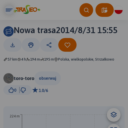
Nowa trasa2014/8/31 15:55
57 km
4 h
194 m
195 m
Polska, wielkopolskie, Strzałkowo
toro-toro
obserwuj
5 km
0
1.0/6
© Traseo Map
© OpenMapTiles
© OpenStreetMap contributors
224 m