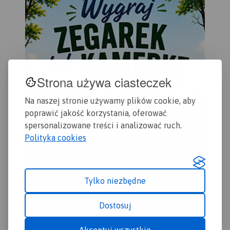
ora
informacje przydatne
Rok
turyście, oraz podano
przebiegi szlaków pieszych i
rowerowych.
Strona używa ciasteczek
Na naszej stronie używamy plików cookie, aby
poprawić jakość korzystania, oferować
spersonalizowane treści i analizować ruch.
Polityka cookies
Tylko niezbędne
Dostosuj
Akceptuj wszystkie