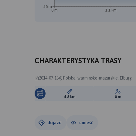
35 m
0 m
1.1 km
B
CHARAKTERYSTYKA TRASY
2014-07-16
Polska, warmińsko-mazurskie, Elbląg
Długość trasy:
Suma prz
4.8 km
0 m
dojazd
umieść