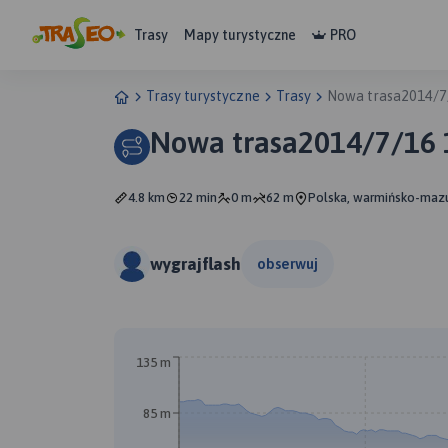
Trasy
Mapy turystyczne
PRO
Trasy turystyczne
Trasy
Nowa trasa2014/7
Nowa trasa2014/7/16 
4.8 km
22 min
0 m
62 m
Polska, warmińsko-mazur
wygrajflash
obserwuj
135 m
85 m