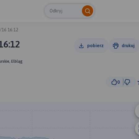
Odkryj
/16 16:12
16:12
pobierz
drukuj
skie, Elbląg
0
500 m
© Traseo Map
© OpenMapTiles
© OpenStreetMap cont
A