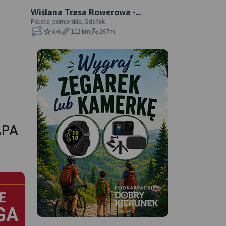
Wiślana Trasa Rowerowa -
Pomorskie - WTR lewobrzeżna -
Polska, pomorskie, Gdańsk
6/6
112 km
267m
oficjalny przebieg
APA