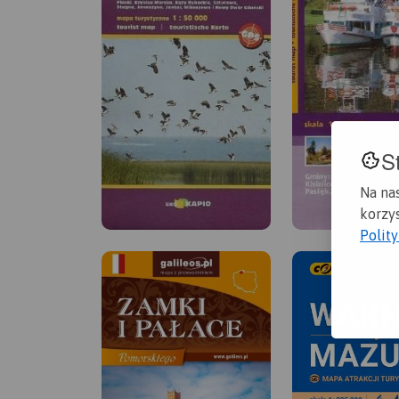
S
Na na
korzys
Polit