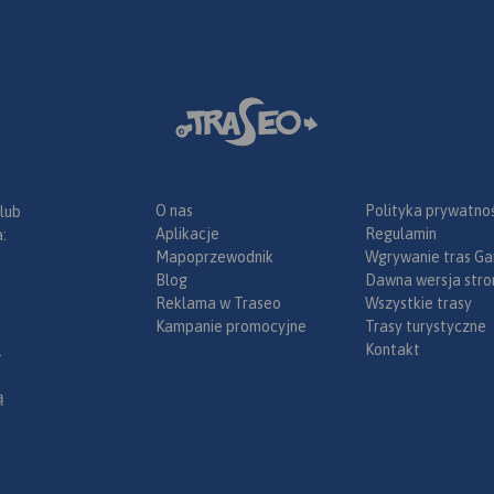
jsze
ólna mapa
ego
armia i
 jest
ej aktualną
bazę
O nas
Polityka prywatnoś
 lub
pozycje
Aplikacje
Regulamin
:
kcji
Mapoprzewodnik
Wgrywanie tras Ga
 znajdują
Blog
Dawna wersja stro
ościoły,
Reklama w Traseo
Wszystkie trasy
niki,
Kampanie promocyjne
Trasy turystyczne
uda
Kontakt
.
ące się
ą
fline można
 Traseo na
e.
Rok