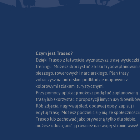
historycznych. Ninie
wydawnictwo to og
poglądowa rozległ
obszaru, jakim są W
Mazury. Dedykowana
zwłaszcza turystom
zmotoryzowanym.
Przedstawiono na ni
Czym jest Traseo?
sieć dróg, wybraną 
Dzięki Traseo z łatwością wyznaczysz trasę wycieczki
noclegową oraz pro
treningu. Możesz skorzystać z kilku trybów planowania
najciekawszych atra
pieszego, rowerowych i narciarskiego. Plan trasy
regionu. Wśród nich
zobaczysz na autorskim podkładzie mapowym z
się: zamki, pałace, k
kolorowymi szlakami turystycznymi.
muzea, zabytki tech
Przy pomocy aplikacji możesz podążać zaplanowaną
obiekty militarne, c
trasą lub skorzystać z propozycji innych użytkowników
przyrody, wyróżniaj
Rób zdjęcia, nagrywaj ślad, dodawaj opisy, zapisuj i
miejsca widokowe i
edytuj trasę. Możesz podzielić się nią ze społeczności
panoramy. Mapę of
Traseo lub zachować jako prywatną tylko dla siebie,
zakupić w aplikacji
możesz udostępnić ją również na swojej stronie www!
urządzenia mobiln
wydania 2022