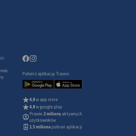
ci
rmin
Pobierz aplikację Traseo:
ny
4,8
w app store
4,8
w google play
Prawie
2 miliony
aktywnych
użytkowników
1.5 miliona
pobrań aplikacji