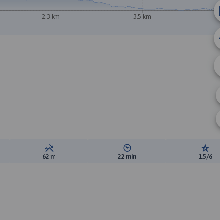
2.3 km
3.5 km
ewyższeń:
Suma spadków:
Średni czas potrzebny na pokon
Ocen
62 m
22 min
1.5/6