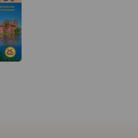
MAPA TURYSTYCZNA W
APLIKACJI TRASEO
MAPA TURYSTYCZNA W
APLIKACJI TRASEO
Mapa turystyczna "Elblą
 W
okolice" w skali 1:55 000
opracowana w ramach b
Mapa Wydawnictwa Compass
współpracy z Oddziałe
"Mierzeja Wiślana i Żuławy
i"
w Elblągu. Tytuł "Okolic
Wiślane" poza wymienionymi
g jednej z
Elbląga" to tylko hasło,
w tytule Mierzeją i Żuławami
olski
mapa obejmuje obszar 
Wiślanymi obejmuje swoim
 właśnie
pojętych okolic Elbląga.
zasięgiem także, Wysoczyznę
i żeglowna
oczywiście po Frombork
Elbląską oraz część Pojezierza
enie
Krynicę Morską, Pasłęk,
Kaszubskiego, Wybrzeże
ńsko-
Braniewo, a na wschodz
Staropruskie, Pojezierze
ch 70. XX
po Pieniężno, Ornetę,
Starogardzkie i Dzierzgońsko-
tała
Miłakowo. Zatem niezw
Morąskie. Mapa uwzględnia
echniki. W
atrakcyjne, ale może ni