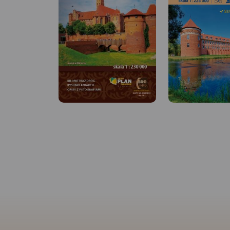
MAPA TURYSTYCZNA W
APLIKACJI TRASEO
MAPA TURYSTYCZNA
APLIKACJI TRASEO
Mapa turystyczna "Park
Krajobrazowy Mierzeja
Mapa "Kanał Elbląsk
Wiślana" została opracowana
przedstawia przebie
we współpracy z pracownikami
większych atrakcji P
tegoż Parku, dzięki czemu
północnej, jaką jest
stanowi dokładne i rzetelne
Kanał Elbląski, czyl
źródło informacji na temat
droga wodna na ter
tego obszaru. Mapa Mierzei
województwa warmi
Wiślanej doskonale nadaje się
mazurskiego. W lata
do uprawiania zarówno
w. część kanału zos
turystyki pieszej, jak i
uznana za zabytek t