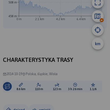
508 m
458 m
0 m
2.1 km
4.2 km
6.4 km
8.5 km
km
A
B
CHARAKTERYSTYKA TRASY
2014-10-19
Polska, śląskie, Wisła
Długość trasy:
Suma przewyższeń:
Suma spadków:
Średni czas potrzebny 
Ocena tras
8.6 km
110 m
123 m
3 h 26 min
1.1/6
dojazd
umieść