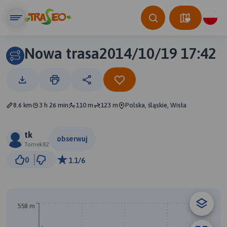
Nowa trasa2014/10/19 17:42
8.6 km
3 h 26 min
110 m
123 m
Polska, śląskie, Wisła
tk
obserwuj
Tomek82
1 km
0
1.1/6
© Traseo Map
© OpenMapTiles
© OpenStreetMap contributors
558 m