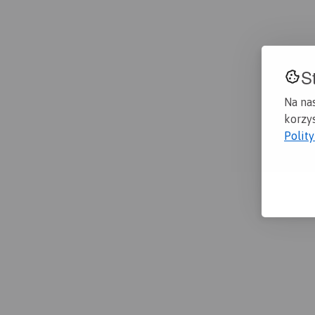
S
Na na
korzys
Polit