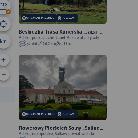
56 km
OFICJALNY PRZEBIEG
POLECAMY
Beskidzka Trasa Kurierska „Jaga–
Kora”
Polska, podkarpackie, Jasiel, Rezerwat przyrody
km
Źródliska Jasiołki, Jaśliski Park Krajobrazowy, powi
6/6
26,2 km
498m
anie trasy:
a trasy:
OFICJALNY PRZEBIEG
POLECAMY
Rowerowy Pierścień Solny „Salina
Cracoviensis” - oficjalny przebieg
Polska, małopolskie, Sułków, powiat wielicki