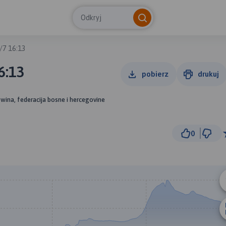
Odkryj
/7 16:13
6:13
pobierz
drukuj
wina, federacija bosne i hercegovine
0
20 k
© Traseo Map
© OpenMapTiles
© OpenStreetMap cont
B