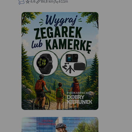
6/6
86,8 km
611m