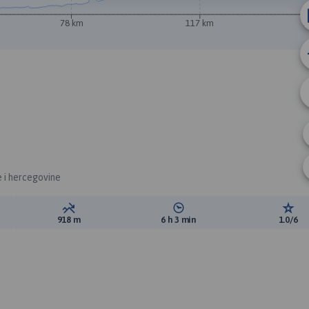
78 km
117 km
1
 i hercegovine
ewyższeń:
Suma spadków:
Średni czas potrzebny na pokon
Ocen
918 m
6 h 3 min
1.0/6