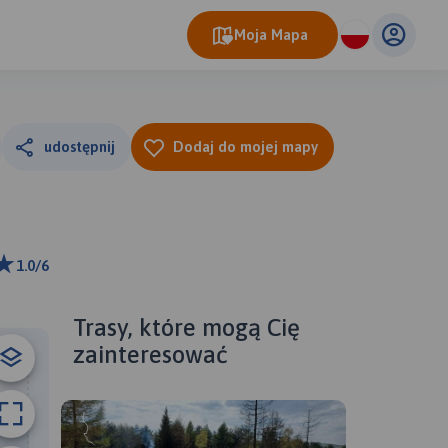
Moja Mapa
udostępnij
Dodaj do mojej mapy
1.0/6
m
ributors
Trasy, które mogą Cię
zainteresować