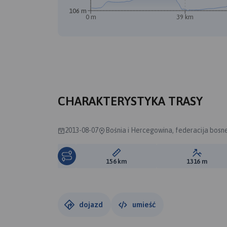
106 m
0 m
39 km
A
CHARAKTERYSTYKA TRASY
2013-08-07
Bośnia i Hercegowina, federacija bosne
Długość trasy:
Suma prz
156 km
1316 m
dojazd
umieść