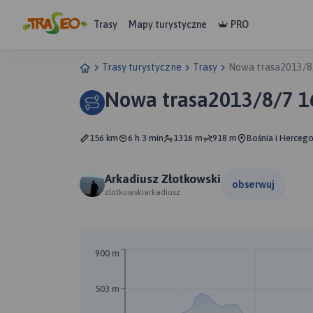
Trasy
Mapy turystyczne
PRO
Trasy turystyczne
Trasy
Nowa trasa2013/8
Nowa trasa2013/8/7 1
156 km
6 h 3 min
1316 m
918 m
Bośnia i Hercego
Arkadiusz Złotkowski
obserwuj
zlotkowskiarkadiusz
900 m
503 m