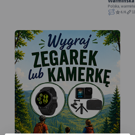
Warmińska 
Polska, warmińs
lidzbarski
6/6
1