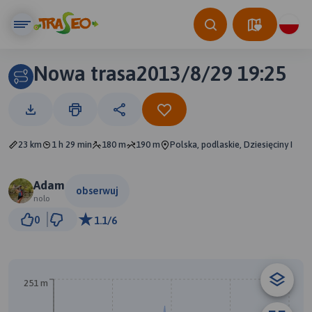
Nowa trasa2013/8/29 19:25
23 km
1 h 29 min
180 m
190 m
Polska, podlaskie, Dziesięciny I
Adam
obserwuj
nolo
1 km
0
1.1/6
© Traseo Map
© OpenMapTiles
© OpenStreetMap contributors
251 m