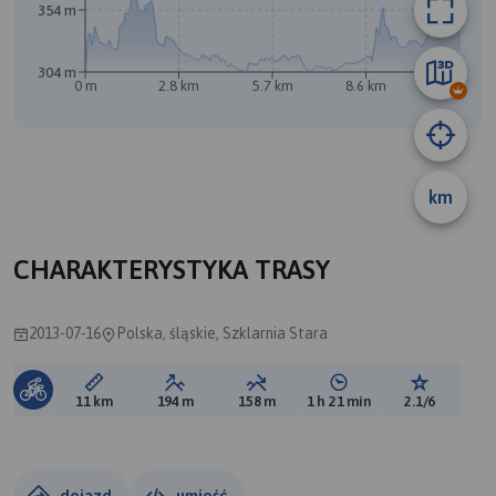
354 m
304 m
0 m
2.8 km
5.7 km
8.6 km
11 km
km
CHARAKTERYSTYKA TRASY
2013-07-16
Polska, śląskie, Szklarnia Stara
Długość trasy:
Suma przewyższeń:
Suma spadków:
Średni czas potrzebny 
Ocena tras
11 km
194 m
158 m
1 h 21 min
2.1/6
dojazd
umieść