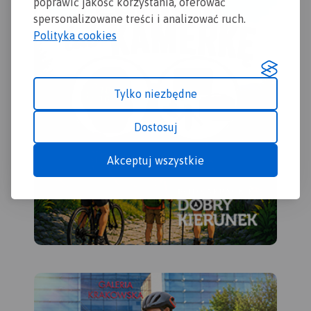
poprawić jakość korzystania, oferować
Słowacji i w Czechach;
spersonalizowane treści i analizować ruch.
- wykaz węzłów na
autostradach i drogach
Polityka cookies
ekspresowych na Słowacji;
- plany Pragi i Bratysławy;
- schemat metra w Pradze;
- informacje praktyczne dla
Tylko niezbędne
podróżujących samochodem
po Słowacji i Czechach
Dostosuj
(m.in.: wybrane przepisy
drogowe, wymagane
Akceptuj wszystkie
dokumenty, obowiązkowe
wyposażenie samochodu,
rodzaje winiet).
Mapę offline można zakupić
w aplikacji Traseo na
urządzenia mobilne.
Rok
wydania 2020