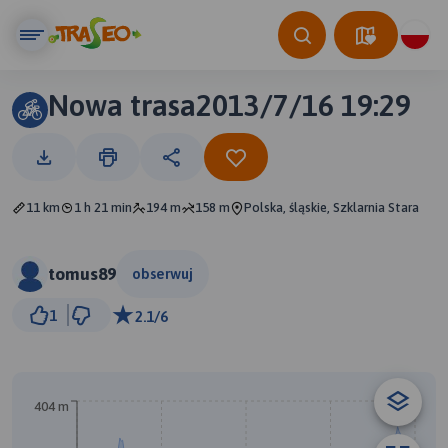
Nowa trasa2013/7/16 19:29
11 km
1 h 21 min
194 m
158 m
Polska, śląskie, Szklarnia Stara
tomus89
obserwuj
1 km
1
2.1/6
© Traseo Map
© OpenMapTiles
© OpenStreetMap contributors
B
404 m
A