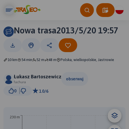
Nowa trasa2013/5/20 19:57
10 km
54 min
52 m
48 m
Polska, wielkopolskie, Jastrowie
Łukasz Bartoszewicz
obserwuj
fachura
500 m
0
1.0/6
© Traseo Map
© OpenMapTiles
© OpenStreetMap contributors
230 m