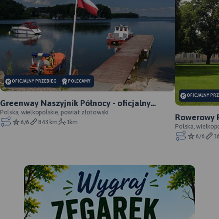
OFICJALNY PRZEBIEG
POLECAMY
OFICJALNY PR
Greenway Naszyjnik Północy - oficjalny
przebieg
Polska, wielkopolskie, powiat złotowski
Rowerowy P
6/6
843 km
1km
oficjalny p
Polska, wielkop
6/6
1