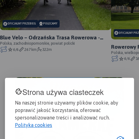
OFICJALNY PRZEBIEG
POLECAMY
OFICJALNY PR
Blue Velo – Odrzańska Trasa Rowerowa -
oficjalny przebieg
Polska, zachodniopomorskie, powiat policki
Rowerowy P
6/6
267 km
322m
oficjalny p
Polska, wielkop
6/6
1
Strona używa ciasteczek
Na naszej stronie używamy plików cookie, aby
poprawić jakość korzystania, oferować
spersonalizowane treści i analizować ruch.
Polityka cookies