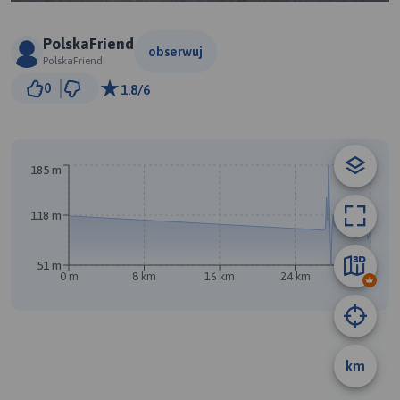
PolskaFriend
obserwuj
PolskaFriend
10 km
0
1.8/6
© Traseo Map
© OpenMapTiles
© OpenStreetMap contributors
A
185 m
118 m
51 m
0 m
8 km
16 km
24 km
32 km
km
B