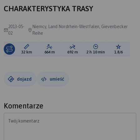
CHARAKTERYSTYKA TRASY
2013-05-
Niemcy, Land Nordrhein-Westfalen, Gievenbecker
02
Reihe
Długość trasy:
Suma przewyższeń:
Suma spadków:
Średni czas potrzebny 
Ocena tras
32 km
664 m
692 m
2 h 10 min
1.8/6
dojazd
umieść
Komentarze
Twój komentarz