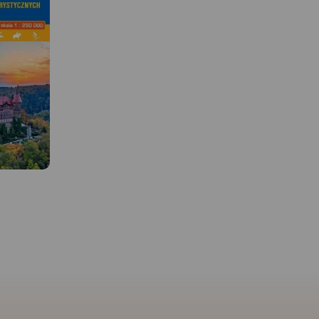
MAPA TURYSTYCZNA W
APLIKACJI TRASEO
MAPA TURYSTYCZNA W
Mapa szlaków rowerowych
APLIKACJI TRASEO
 W
Ziemi Kłodzkiej. Zaznaczono tu
Mapa Doliny Bobru,
najważniejsze atrakcje
zaktualizowana w ternie
przyrodnicze, turystyczne oraz
Obejmuje obszar od Jele
grodów to
informacje praktyczne.
Rok
Góry na południu do
mapa
wydania 2020
Bolesławca na północy.
ująca swym
mapie Doliny zaznaczo
tliny
szlaki turystyczne piesze
 część
rowerowe oraz najważni
i Gór
atrakcje turystyczne.
Ro
apie
wydania 2021
zejścia na
akach
wydania