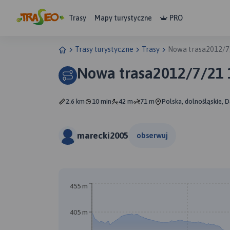
Trasy
Mapy turystyczne
PRO
Trasy turystyczne
Trasy
Nowa trasa2012/7
Nowa trasa2012/7/21 
2.6 km
10 min
42 m
71 m
Polska, dolnośląskie, 
marecki2005
obserwuj
455 m
405 m