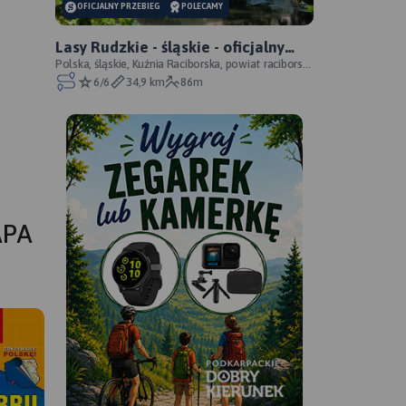
OFICJALNY PRZEBIEG
POLECAMY
Lasy Rudzkie - śląskie - oficjalny
przebieg
Polska, śląskie, Kuźnia Raciborska, powiat raciborski,
Park Krajobrazowy Cysterskie Kompozycje Krajo
6/6
34,9 km
86m
APA