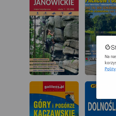
S
Na na
korzys
Polit