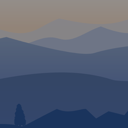
 W
rakcji z
zwykle
jsc
ych
taj znacznie
ego wyboru
 się na
pilota
nika
kiego –
śród