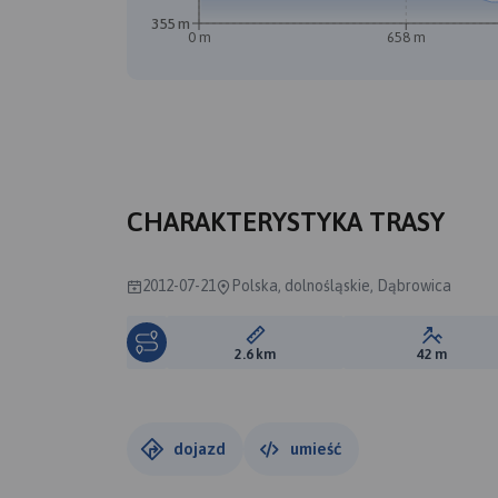
355 m
0 m
658 m
CHARAKTERYSTYKA TRASY
2012-07-21
Polska, dolnośląskie, Dąbrowica
Długość trasy:
Suma prz
2.6 km
42 m
dojazd
umieść