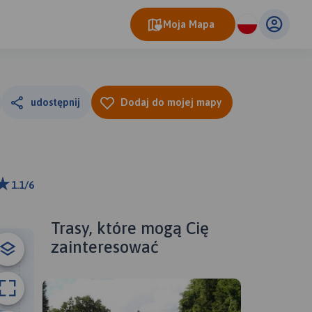
Moja Mapa
udostępnij
Dodaj do mojej mapy
1.1/6
m
ributors
Trasy, które mogą Cię
zainteresować