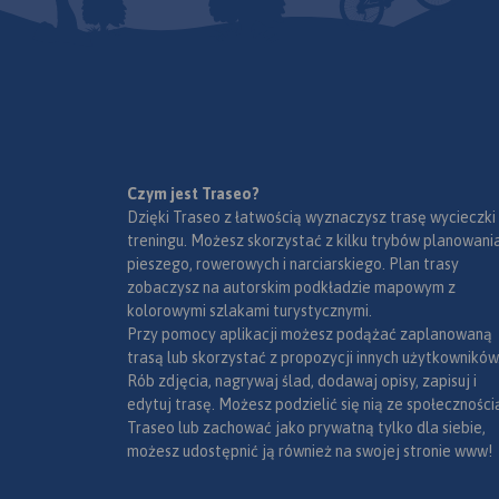
Doliny Boru oraz Parku
polecanych atrakcji
Krajobrazowego Chełmy.
pałace, muzea, ska
kopalnie, twierdze, 
przyrody, uzdrowiska
innych. Zapraszamy
lektury! Mapę offli
zakupić w aplikacji
urządzenia mobilne
wydania 2019
Czym jest Traseo?
Dzięki Traseo z łatwością wyznaczysz trasę wycieczki
treningu. Możesz skorzystać z kilku trybów planowania
pieszego, rowerowych i narciarskiego. Plan trasy
zobaczysz na autorskim podkładzie mapowym z
kolorowymi szlakami turystycznymi.
Przy pomocy aplikacji możesz podążać zaplanowaną
trasą lub skorzystać z propozycji innych użytkowników
Rób zdjęcia, nagrywaj ślad, dodawaj opisy, zapisuj i
edytuj trasę. Możesz podzielić się nią ze społeczności
Traseo lub zachować jako prywatną tylko dla siebie,
możesz udostępnić ją również na swojej stronie www!