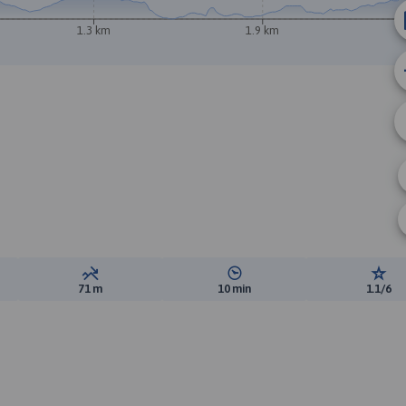
A
1.3 km
1.9 km
B
ewyższeń:
Suma spadków:
Średni czas potrzebny na pokon
Ocen
71 m
10 min
1.1/6