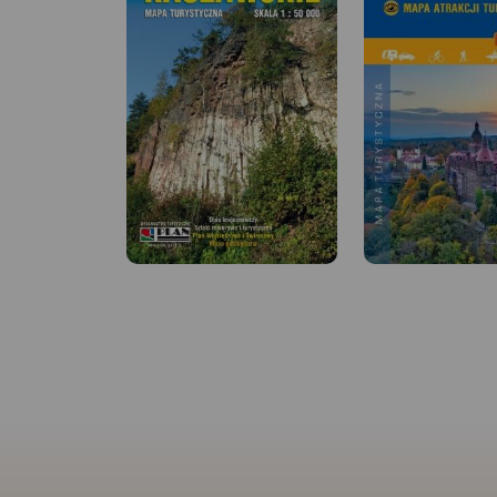
MAPA TURYSTYCZNA W
APLIKACJI TRASEO
MAPA TURYSTYCZNA
APLIKACJI TRASEO
Bardzo dokładna,
aktualizowana w terenie mapa
turystyczna Rudaw
Dolina Pałaców i O
Janowickich z zaznaczonymi
bardzo dokładna 
szlakami pieszymi i
turystyczna obejm
rowerowymi z czasami przejść
zasięgiem obszar Ko
poszczególnych odcinków. Na
Jeleniogórskiej oraz
mapie zaznaczono skały
Rudaw Janowickich 
wspinaczkowe, z których słynie
Kaczawskich. Na m
region i najważniejsze atrakcje
oznaczono czasy pr
turystyczne.
Rok wydania:
poszczególnych szl
2022
turystycznych.
Rok 