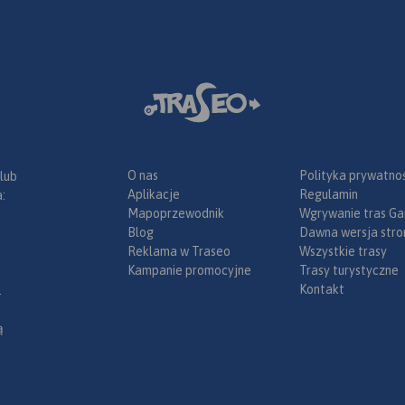
: zamki,
nseny,
osobliwości
 i wiele
 do
ne można
 Traseo na
.
Rok
O nas
Polityka prywatnoś
 lub
Aplikacje
Regulamin
:
Mapoprzewodnik
Wgrywanie tras Ga
Blog
Dawna wersja stro
Reklama w Traseo
Wszystkie trasy
Kampanie promocyjne
Trasy turystyczne
Kontakt
.
ą