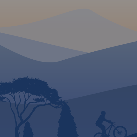
2019
MAPA TURYSTYCZNA W
MAPA TURYSTYCZNA
APLIKACJI TRASEO
APLIKACJI TRASEO
Mapa Gór i Pogórza
Wybrać około 100 at
Kaczawskiego zawiera
tego regionu to nie
aktualny przebieg szlaków
trudne zadanie. Mie
rowerowych i pieszych z
szczególnych, wart
zaznaczonymi
odwiedzenia jest tu
najważniejszymi atrakcjami
więcej. Subiektywn
turystycznymi. Swoim
dokonał – opierając
zasięgiem obejmuje obszar
doświadczeniu jako 
zamknięty przez Legnicę na
wycieczek, przewod
północy i Jelenią Górę na
turystycznego i górs
południu. Przedstawia także
Waldemar Brygier
teren Parku Krajobrazowego
(naszesudety.pl). W