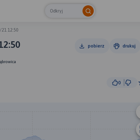
Odkryj
/21 12:50
12:50
pobierz
drukuj
Dąbrowica
0
300 
© Traseo Map
© OpenMapTiles
© OpenStreetMap cont