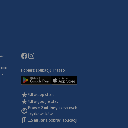
ci
rmin
Pobierz aplikację Traseo:
ny
4,8
w app store
4,8
w google play
Prawie
2 miliony
aktywnych
użytkowników
1.5 miliona
pobrań aplikacji