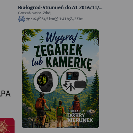
Białogród-Strumień do A1 2016/11/7
12:19
Goczałkowice-Zdrój
6/6
54,5 km
1:41 h
233m
APA