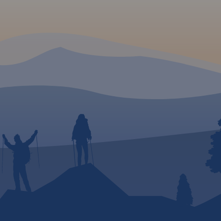
ńskiego
Tereny
ormy
szystko
a rozwój
ystyka
py
 na
odzie,
Kraków
ania: