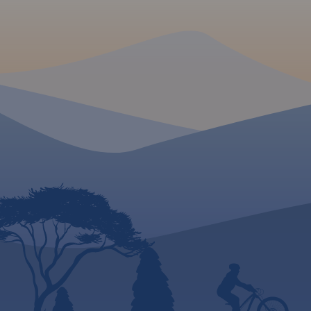
enoturystyczne oraz propozycje
wydania 2023
na rodzinne wycieczki z
dziećmi. Dzięki temu łatwo
zaplanujesz, co zobaczyć w
okolicach Krakowa i gdzie
warto się wybrać na weekend.
MAPA TURYSTYCZNA
APLIKACJI TRASEO
Mapa obejmuje tere
MAPA TURYSTYCZNA W
Pszczyny na zachod
APLIKACJI TRASEO
Alwernię i Wadowic
wschodzie oraz od
Szlak Orlich Gniazd to
na północy po Andr
„rowerowy klasyk”. Jest jednym
Bielsko-Białą na poł
z najbardziej rozpoznawalnych
Wydanie 1, 2017
szlaków rowerowych w kraju,
cieszącym się ugruntowaną
renomą i dużą popularnością
zarówno wśród rowerzystów o
sportowym zacięciu, jak i
miłośników turystyki
rowerowej. Aktualny na rok