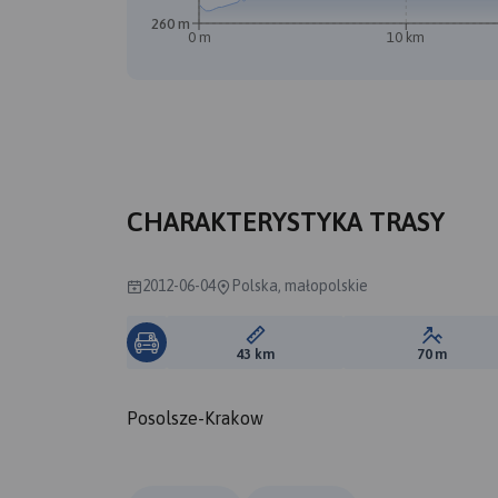
260 m
0 m
10 km
A
CHARAKTERYSTYKA TRASY
2012-06-04
Polska, małopolskie
Długość trasy:
Suma prz
43 km
70 m
Posolsze-Krakow