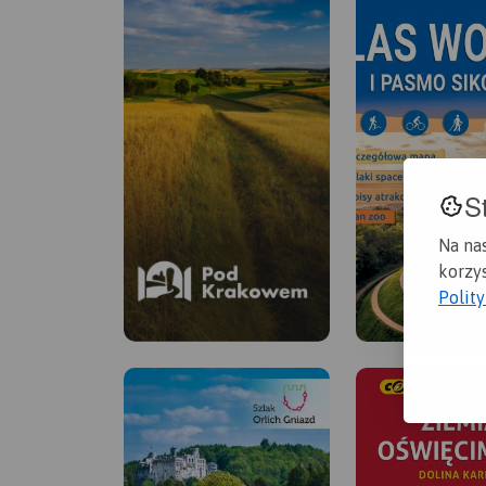
S
Na na
korzys
Polit