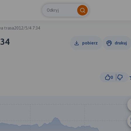
Odkryj
a trasa2012/5/4 7:34
:34
pobierz
drukuj
0
3 km
© Traseo Map
© OpenMapTiles
© OpenStreetMap cont