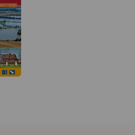
MAPA TURYSTYCZNA W
APLIKACJI TRASEO
 W
MAPA TURYSTYCZNA W
APLIKACJI TRASEO
Najnowszy Plan Krakowa,
obejmuje cały Kraków w
granicach administracyjnych
o i Pasma
Mapa Dolinki Podkrako
wraz z obrzeżami oraz część
e od
przedstawia najciekaws
Wieliczki, Skawiny, Zabierzowa.
ss w skali
tereny rekreacyjne na p
Aktualny, uzupełniony plan
azem i
od Krakowa. Obejmuje
miasta Krakowa przedstawiono
 szlaków
malownicze wąwozy i d
w skali 1:20 000.
szarze
południowej części Jury
Plan prezentuje aktualną sieć
cerowych,
Krakowsko-Częstochows
komunikacji publicznej oraz
h jak i
Jest to obszar Ojcowski
spis wszystkich ulic. Na mapie
aków.
Rok
Parku Narodowego, Par