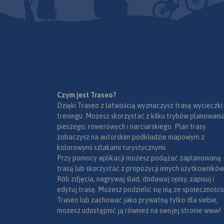
2020 i szczegółowy przebieg
szlaku pokazano na mapach,
które poza pełną treścią
turystyczną, uwzględniają
istotne dla rowerzystów
informacje dotyczące rodzaju
nawierzchni dróg, którymi
przebiega szlak.
Ukształtowanie terenu
Czym jest Traseo?
wymuszające podjazdy i
Dzięki Traseo z łatwością wyznaczysz trasę wycieczki
zjazdy ilustrują profile trasy.
treningu. Możesz skorzystać z kilku trybów planowania
Informacje o trasie uzupełniają
pieszego, rowerowych i narciarskiego. Plan trasy
zwięzłe opisy techniczne.
zobaczysz na autorskim podkładzie mapowym z
Prezentację szlaku wzbogacają
kolorowymi szlakami turystycznymi.
oczywiście treści krajoznawcze,
Przy pomocy aplikacji możesz podążać zaplanowaną
wplatane w opis szlaku
trasą lub skorzystać z propozycji innych użytkowników
zgodnie z kierunkiem
Rób zdjęcia, nagrywaj ślad, dodawaj opisy, zapisuj i
poruszania się rowerzystów.
edytuj trasę. Możesz podzielić się nią ze społeczności
Całość trasy została
Traseo lub zachować jako prywatną tylko dla siebie,
podzielona na 13 arkuszy map
możesz udostępnić ją również na swojej stronie www!
(plus powiększenie fragmentu