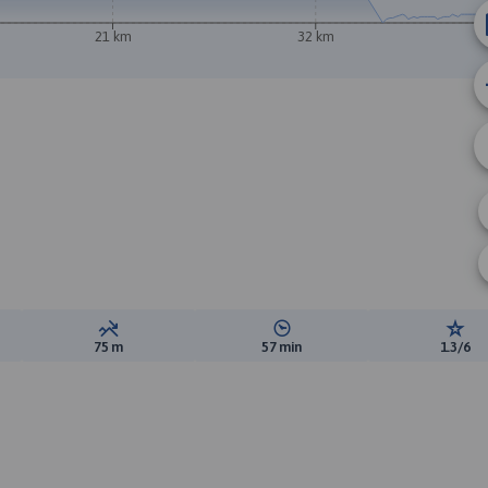
21 km
32 km
ewyższeń:
Suma spadków:
Średni czas potrzebny na pokon
Ocen
75 m
57 min
1.3/6