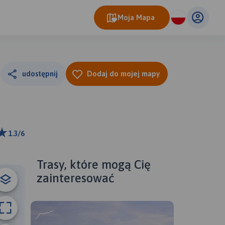
Moja Mapa
udostępnij
Dodaj do mojej mapy
1.3/6
ributors
Trasy, które mogą Cię
zainteresować
B