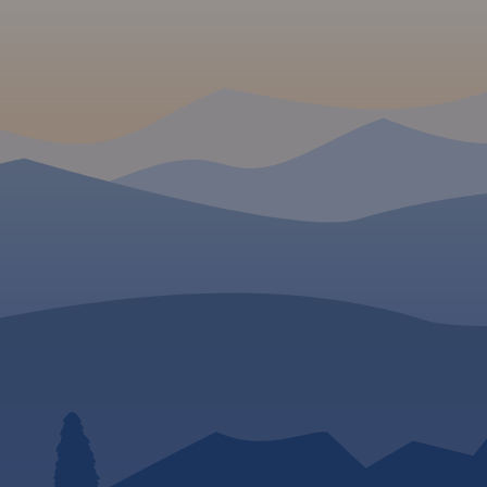
zaznaczono sieć tras
Krajobrazowego Dolinki
rowerowych.
Rok wydania
Krakowskie oraz Tenczy
2022
Parku Krajobrazowego. 
te obfitują w ciekawe f
 W
rzeźby krasowej, piękne
krajobrazy i zabytki. W
to wpływa korzystnie n
turystyki. Szczególnie
ny od
popularna jest tutaj tur
zie po
rowerowa, piesza oraz
e na
wspinaczka. Zasięg ma
 Chrzanowa
wyznaczają: Sułoszowa
ychów i
północy, Rudno na zach
udniu.
Mników na południu i 
na wschodzie.
Rok wyd
2024