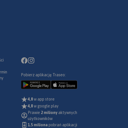
ci
rmin
Pobierz aplikację Traseo:
ny
4,8
w app store
4,8
w google play
Prawie
2 miliony
aktywnych
użytkowników
1.5 miliona
pobrań aplikacji