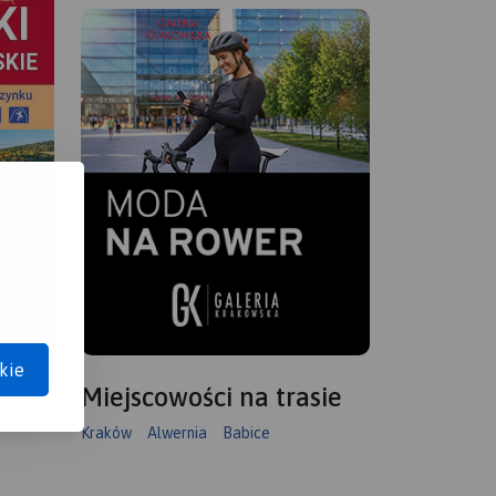
kie
Miejscowości na trasie
Kraków
Alwernia
Babice