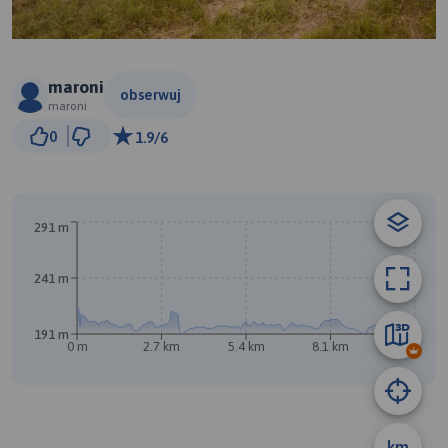
maroni
obserwuj
maroni
1 km
0
1.9/6
© Traseo Map
© OpenMapTiles
© OpenStreetMap contributors
B
A
291 m
241 m
191 m
0 m
2.7 km
5.4 km
8.1 km
10 km
km