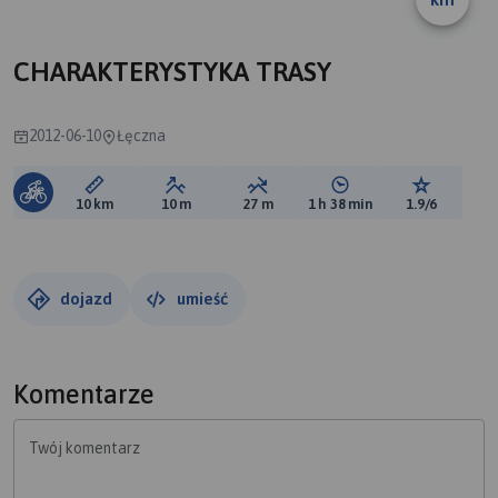
CHARAKTERYSTYKA TRASY
2012-06-10
Łęczna
Długość trasy:
Suma przewyższeń:
Suma spadków:
Średni czas potrzebny 
Ocena tras
10 km
10 m
27 m
1 h 38 min
1.9/6
dojazd
umieść
Komentarze
Twój komentarz