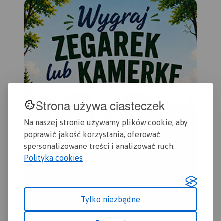
zasięgiem obejmuje obszar
dok
zamknięty przez Legnicę na
doś
północy i Jelenią Górę na
wyc
południu. Przedstawia także
tur
teren Parku Krajobrazowego
Wal
Doliny Boru oraz Parku
(na
Krajobrazowego Chełmy.
pol
pał
kop
oso
Strona używa ciasteczek
uzd
Zap
Na naszej stronie używamy plików cookie, aby
lek
poprawić jakość korzystania, oferować
zak
spersonalizowane treści i analizować ruch.
urz
Polityka cookies
wyd
Tylko niezbędne