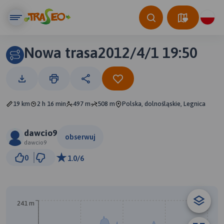
Nowa trasa2012/4/1 19:50
19 km
2 h 16 min
497 m
508 m
Polska, dolnośląskie, Legnica
dawcio9
obserwuj
dawcio9
1 km
0
1.0/6
© Traseo Map
© OpenMapTiles
© OpenStreetMap contributors
241 m