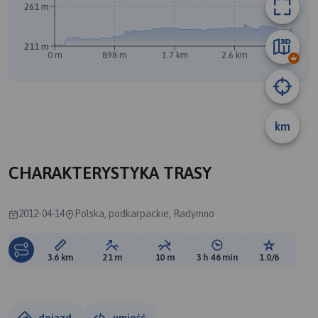
261 m
211 m
0 m
898 m
1.7 km
2.6 km
3.5 km
km
B
CHARAKTERYSTYKA TRASY
2012-04-14
Polska, podkarpackie, Radymno
Długość trasy:
Suma przewyższeń:
Suma spadków:
Średni czas potrzebny 
Ocena tras
3.6 km
21 m
10 m
3 h 46 min
1.0/6
dojazd
umieść