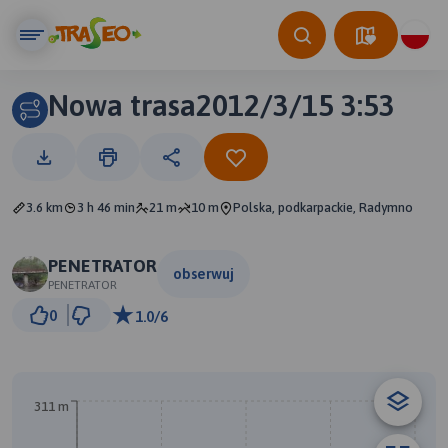
Nowa trasa2012/3/15 3:53
3.6 km
3 h 46 min
21 m
10 m
Polska, podkarpackie, Radymno
PENETRATOR
obserwuj
PENETRATOR
500 m
0
1.0/6
© Traseo Map
© OpenMapTiles
© OpenStreetMap contributors
A
311 m