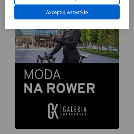
uzyskania wrażenia
Akceptuj wszystkie
plastyczności rzeźby
terenu. Mapę offline można
zakupić w aplikacji Traseo na
urządzenia mobilne.
Rok
wydania 2021