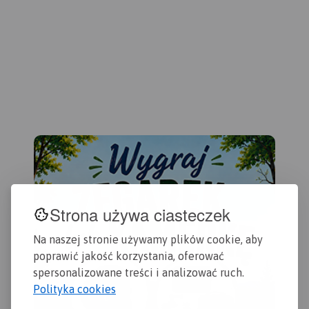
Gdańska oraz opis
przydatne turyście. Podano
sia
ciekawych miejsc.
aktualne przebiegi szlaków
Na 
pieszych, rowerowych,
głó
konnych, nordic walking i
mie
konnych, łącznie z
prz
kilometrażem.
row
gra
kra
chr
Strona używa ciasteczek
Na naszej stronie używamy plików cookie, aby
poprawić jakość korzystania, oferować
spersonalizowane treści i analizować ruch.
Polityka cookies