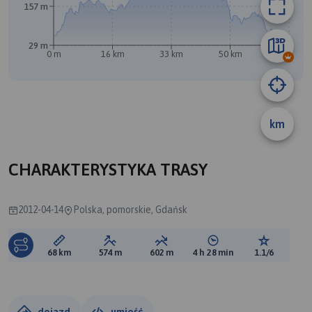
157 m
29 m
0 m
16 km
33 km
50 km
67 km
km
CHARAKTERYSTYKA TRASY
2012-04-14
Polska, pomorskie, Gdańsk
Długość trasy:
Suma przewyższeń:
Suma spadków:
Średni czas potrzebny 
Ocena tras
68 km
574 m
602 m
4 h 28 min
1.1/6
dojazd
umieść