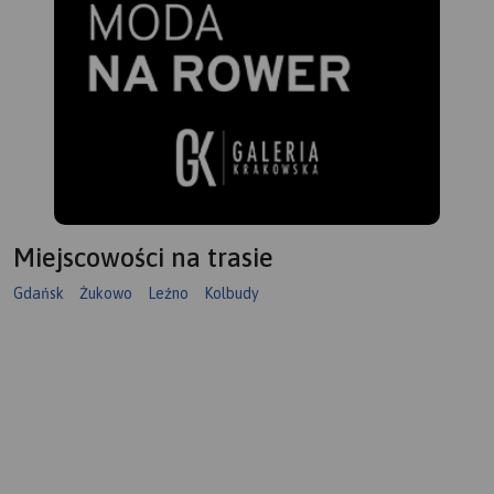
Miejscowości na trasie
Gdańsk
Żukowo
Leźno
Kolbudy