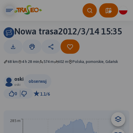
Nowa trasa2012/3/14 15:35
68 km
4 h 28 min
574 m
602 m
Polska, pomorskie, Gdańsk
oski
obserwuj
oski
5 km
0
1.1/6
© Traseo Map
© OpenMapTiles
© OpenStreetMap contributors
285 m
A
B