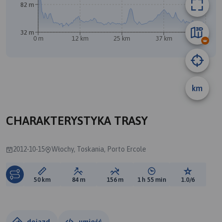
82 m
32 m
0 m
12 km
25 km
37 km
50 km
km
A
CHARAKTERYSTYKA TRASY
2012-10-15
Włochy, Toskania, Porto Ercole
Długość trasy:
Suma przewyższeń:
Suma spadków:
Średni czas potrzebny 
Ocena tras
50 km
84 m
156 m
1 h 55 min
1.0/6
dojazd
umieść