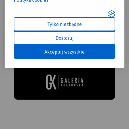
Tylko niezbędne
Dostosuj
Akceptuj wszystkie