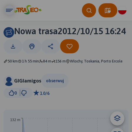
Nowa trasa2012/10/15 16:24
50 km
1 h 55 min
84 m
156 m
Włochy, Toskania, Porto Ercole
GIGIamigos
obserwuj
10 km
0
1.0/6
© Traseo Map
© OpenMapTiles
© OpenStreetMap contributors
132 m
B