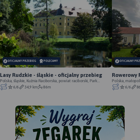
OFICJALNY PRZEBIEG
POLECAMY
OFICJALNY PR
Lasy Rudzkie - śląskie - oficjalny przebieg
Rowerowy P
Polska, śląskie, Kuźnia Raciborska, powiat raciborski, Park
Cracoviensi
Polska, małopols
Krajobrazowy Cysterskie Kompozycje Krajo
6/6
34,9 km
86m
6/6
8