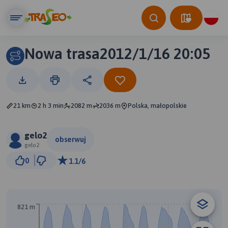
Nowa trasa2012/1/16 20:05
21 km
2 h 3 min
2082 m
2036 m
Polska, małopolskie
gelo2
obserwuj
gelo2
200 m
0
1.1/6
© Traseo Map
© OpenMapTiles
© OpenStreetMap contributors
821 m