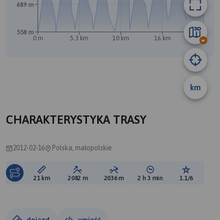
689 m
B
A
558 m
0 m
5.3 km
10 km
16 km
21 km
km
CHARAKTERYSTYKA TRASY
2012-02-16
Polska, małopolskie
Długość trasy:
Suma przewyższeń:
Suma spadków:
Średni czas potrzebny 
Ocena tras
21 km
2082 m
2036 m
2 h 3 min
1.1/6
dojazd
umieść