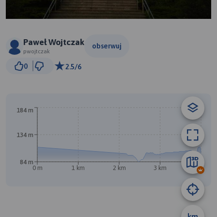
Paweł Wojtczak
obserwuj
pwojtczak
500 m
0
2.5/6
© Traseo Map
© OpenMapTiles
© OpenStreetMap contributors
B
184 m
134 m
84 m
0 m
1 km
2 km
3 km
4 km
km