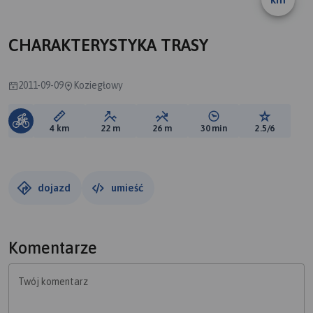
A
CHARAKTERYSTYKA TRASY
2011-09-09
Koziegłowy
Długość trasy:
Suma przewyższeń:
Suma spadków:
Średni czas potrzebny 
Ocena tras
4 km
22 m
26 m
30 min
2.5/6
dojazd
umieść
Komentarze
Twój komentarz