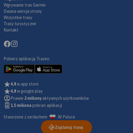
Wgrywanie tras Garmin
Dawna wersja strony
Wszystkie trasy
Trasy turystyczne
Kontakt
Pobierz aplikację Traseo:
4,8
w app store
4,8
w google play
Prawie
2 miliony
aktywnych użytkowników
1.5 miliona
pobrań aplikacji
Stworzone z serduchem
W Polsce
Zaplanuj trasę