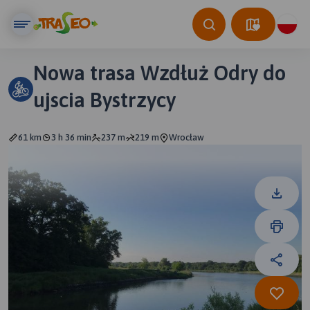
Nowa trasa Wzdłuż Odry do
ujscia Bystrzycy
61 km
3 h 36 min
237 m
219 m
Wrocław