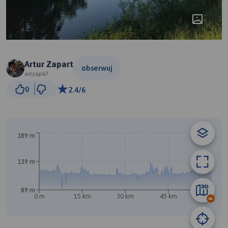
Artur Zapart
obserwuj
artzap67
3 km
0
2.4/6
© Traseo Map
© OpenMapTiles
© OpenStreetMap contributors
189 m
139 m
89 m
0 m
15 km
30 km
45 km
61 km