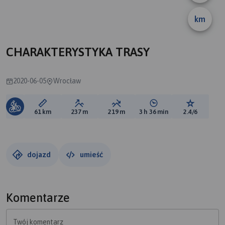
km
B
A
CHARAKTERYSTYKA TRASY
2020-06-05
Wrocław
Długość trasy:
Suma przewyższeń:
Suma spadków:
Średni czas potrzebny 
Ocena tras
61 km
237 m
219 m
3 h 36 min
2.4/6
dojazd
umieść
Komentarze
Twój komentarz