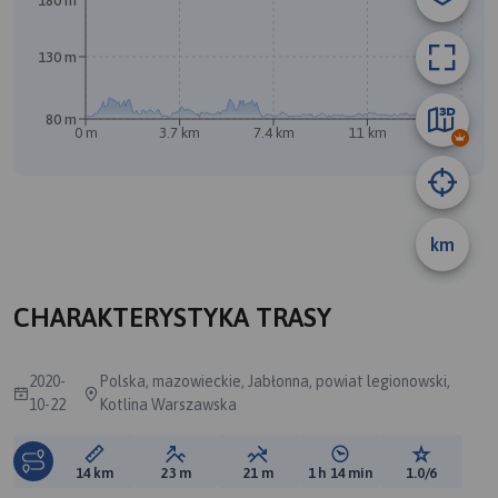
180 m
130 m
80 m
0 m
3.7 km
7.4 km
11 km
14 km
B
km
CHARAKTERYSTYKA TRASY
2020-
Polska, mazowieckie, Jabłonna, powiat legionowski,
10-22
Kotlina Warszawska
Długość trasy:
Suma przewyższeń:
Suma spadków:
Średni czas potrzebny 
Ocena tras
14 km
23 m
21 m
1 h 14 min
1.0/6