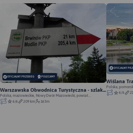
OFICJALNY PR
OFICJALNY PRZEBIEG
POLECAMY
Wiślana Tr
Pomorskie 
Polska, pomorsk
Warszawska Obwodnica Turystyczna - szlak
Łosiowe, powiat
6/6
2
przebieg
pieszy - oficjalny przebieg
Polska, mazowieckie, Nowy Dwór Mazowiecki, powiat
nowodworski
6/6
209 km
163m