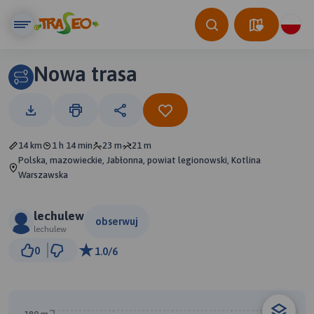
Nowa trasa
14 km
1 h 14 min
23 m
21 m
Polska, mazowieckie, Jabłonna, powiat legionowski, Kotlina
Warszawska
lechulew
obserwuj
lechulew
2 km
0
1.0/6
© Traseo Map
© OpenMapTiles
© OpenStreetMap contributors
A