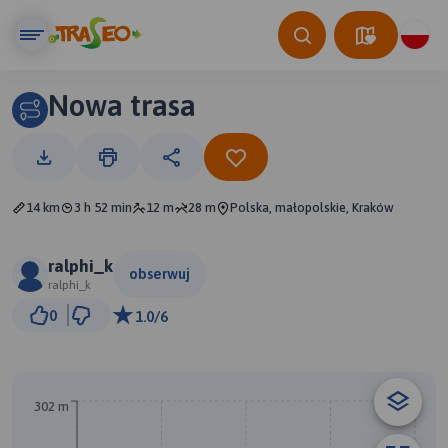
Nowa trasa
14 km
3 h 52 min
12 m
28 m
Polska, małopolskie, Kraków
ralphi_k
obserwuj
ralphi_k
1 km
0
1.0/6
© Traseo Map
© OpenMapTiles
© OpenStreetMap contributors
B
A
302 m