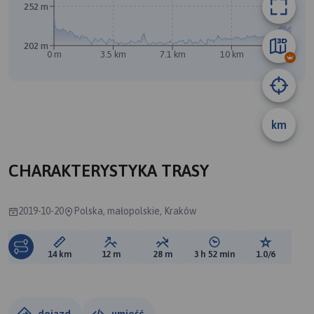
252 m
202 m
0 m
3.5 km
7.1 km
10 km
14 km
km
CHARAKTERYSTYKA TRASY
2019-10-20
Polska, małopolskie, Kraków
Długość trasy:
Suma przewyższeń:
Suma spadków:
Średni czas potrzebny 
Ocena tras
14 km
12 m
28 m
3 h 52 min
1.0/6
dojazd
umieść