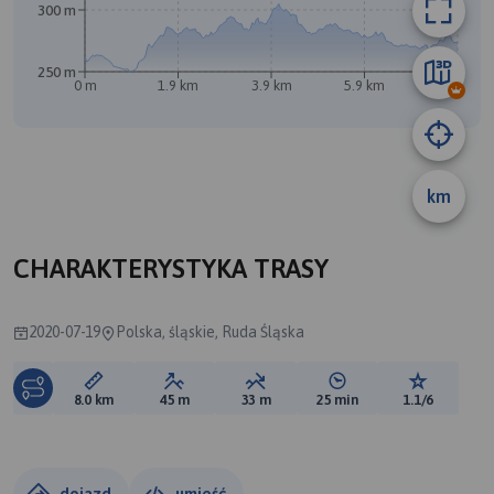
300 m
250 m
B
0 m
1.9 km
3.9 km
5.9 km
7.9 km
A
km
CHARAKTERYSTYKA TRASY
2020-07-19
Polska, śląskie, Ruda Śląska
Długość trasy:
Suma przewyższeń:
Suma spadków:
Średni czas potrzebny 
Ocena tras
8.0 km
45 m
33 m
25 min
1.1/6
dojazd
umieść