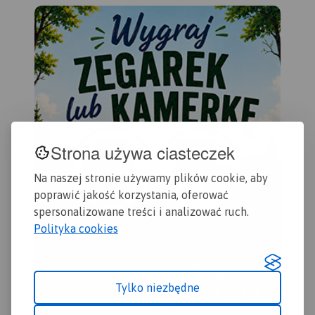
administracyjnych.
ora
za
gra
Mie
wyb
par
por
par
wię
Strona używa ciasteczek
ob
UN
ję
Na naszej stronie używamy plików cookie, aby
an
poprawić jakość korzystania, oferować
sło
spersonalizowane treści i analizować ruch.
Map
Polityka cookies
- s
Sło
- 
au
Tylko niezbędne
eks
- pl