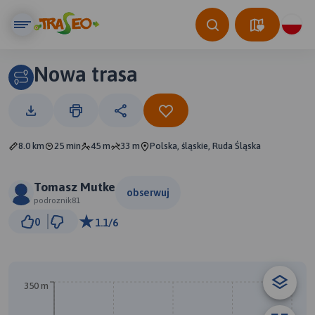
Nowa trasa
8.0 km
25 min
45 m
33 m
Polska, śląskie, Ruda Śląska
Tomasz Mutke
obserwuj
podroznik81
1 km
0
1.1/6
© Traseo Map
© OpenMapTiles
© OpenStreetMap contributors
350 m