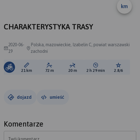
km
CHARAKTERYSTYKA TRASY
2020-06-
Polska, mazowieckie, Izabelin C, powiat warszawski
19
zachodni
Długość trasy:
Suma przewyższeń:
Suma spadków:
Średni czas potrzebny 
Ocena tras
21 km
72 m
20 m
2 h 29 min
2.8/6
dojazd
umieść
Komentarze
Twój komentarz