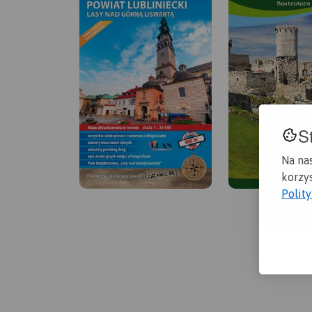
S
Na na
korzys
Polit