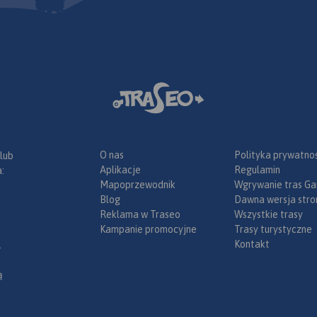
obowiązkowe wyposażenie
samochodu, rodzaje winiet).
Mapę offline można zakupić w
aplikacji Traseo na urządzenia
mobilne.
Rok wydania 2020
O nas
Polityka prywatnoś
 lub
Aplikacje
Regulamin
:
Mapoprzewodnik
Wgrywanie tras Ga
Blog
Dawna wersja stro
Reklama w Traseo
Wszystkie trasy
Kampanie promocyjne
Trasy turystyczne
Kontakt
.
ą