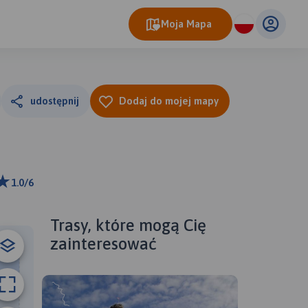
Moja Mapa
udostępnij
Dodaj do mojej mapy
1.0/6
ributors
Trasy, które mogą Cię
zainteresować