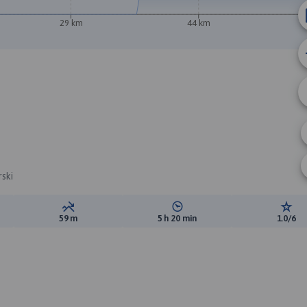
29 km
44 km
rski
ewyższeń:
Suma spadków:
Średni czas potrzebny na pokon
Ocen
59 m
5 h 20 min
1.0/6