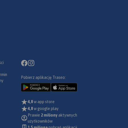
ci
rmin
Pobierz aplikację Traseo:
ny
4,8
w app store
4,8
w google play
Prawie
2 miliony
aktywnych
użytkowników
1.5 miliona
pobrań aplikacji