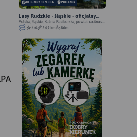
OFICJALNY PRZEBIEG
POLECAMY
Lasy Rudzkie - śląskie - oficjalny
przebieg
Polska, śląskie, Kuźnia Raciborska, powiat raciborski,
Park Krajobrazowy Cysterskie Kompozycje Krajo
6/6
34,9 km
86m
APA