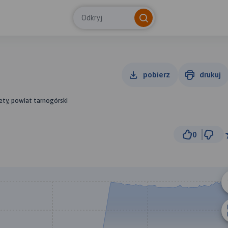
Odkryj
pobierz
drukuj
lety, powiat tarnogórski
0
2 km
© Traseo Map
© OpenMapTiles
© OpenStreetMap cont