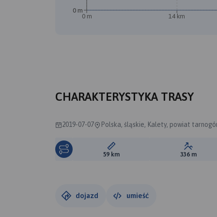
0 m
0 m
14 km
CHARAKTERYSTYKA TRASY
2019-07-07
Polska, śląskie, Kalety, powiat tarnogó
Długość trasy:
Suma prz
59 km
336 m
dojazd
umieść