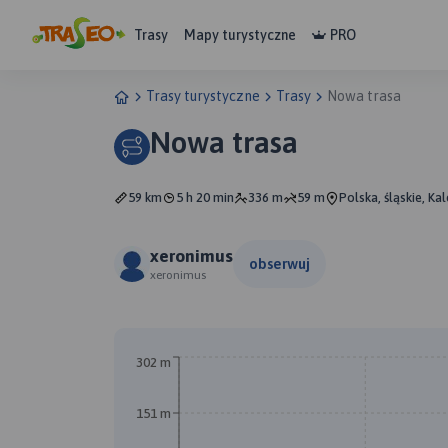
Trasy
Mapy turystyczne
PRO
Trasy turystyczne
Trasy
Nowa trasa
Nowa trasa
59 km
5 h 20 min
336 m
59 m
Polska, śląskie, Ka
xeronimus
obserwuj
xeronimus
302 m
151 m
B
A