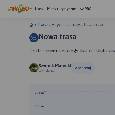
Trasy
Mapy turystyczne
PRO
Trasy turystyczne
Trasy
Nowa trasa
Nowa trasa
3.4 km
44 min
0 m
0 m
Polska, dolnośląskie, Żar
Szymek Małecki
obserwuj
szymek7405
294 m
244 m