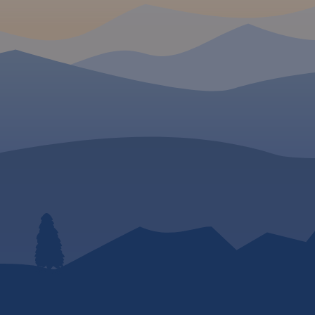
(naszesudety.pl). Wśród
polecanych atrakcji: zamki,
pałace, muzea, skanseny,
kopalnie, twierdze, osobliwości
przyrody, uzdrowiska i wiele
innych. Zapraszamy do
lektury! Mapę offline można
zakupić w aplikacji Traseo na
urządzenia mobilne.
Rok
wydania 2019