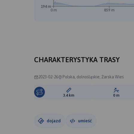
194 m
0 m
859 m
B
A
CHARAKTERYSTYKA TRASY
2023-02-26
Polska, dolnośląskie, Żarska Wieś
Długość trasy:
Suma prz
3.4 km
0 m
dojazd
umieść