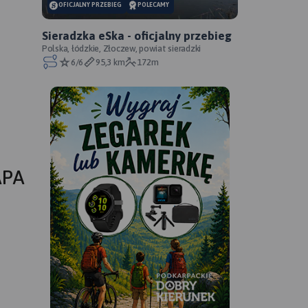
OFICJALNY PRZEBIEG
POLECAMY
Sieradzka eSka - oficjalny przebieg
Polska, łódzkie, Złoczew, powiat sieradzki
6/6
95,3 km
172m
APA