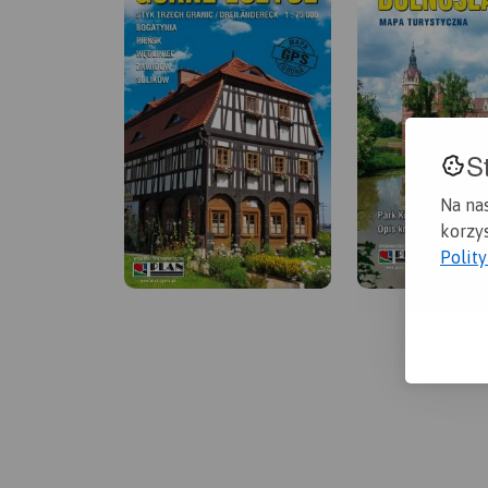
S
Na na
korzys
Polit