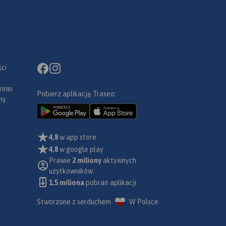
ci
rmin
Pobierz aplikację Traseo:
ny
4,8
w app store
4,8
w google play
Prawie
2 miliony
aktywnych
użytkowników
1.5 miliona
pobrań aplikacji
Stworzone z serduchem
W Polsce