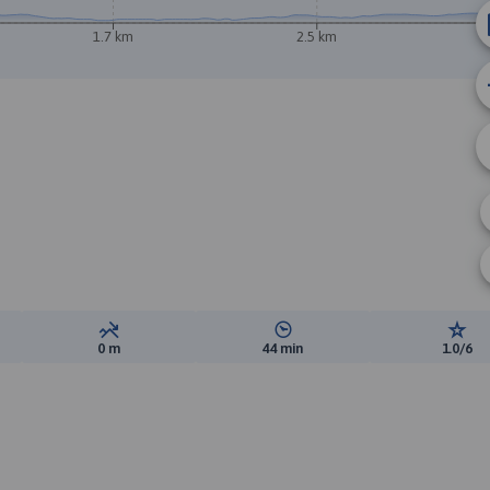
1.7 km
2.5 km
ewyższeń:
Suma spadków:
Średni czas potrzebny na pokon
Ocen
0 m
44 min
1.0/6