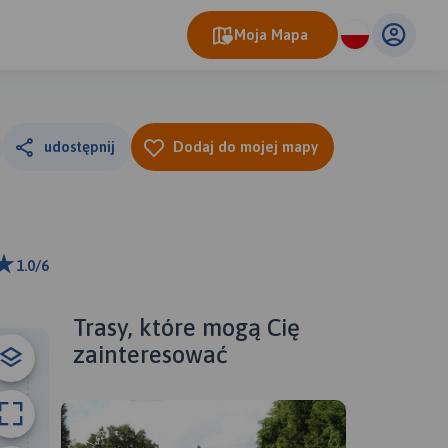
Moja Mapa
udostępnij
Dodaj do mojej mapy
1.0/6
ributors
Trasy, które mogą Cię
zainteresować