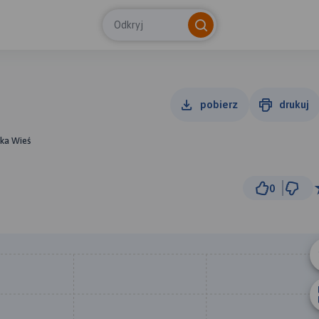
Odkryj
pobierz
drukuj
ska Wieś
0
300 m
© Traseo Map
© OpenMapTiles
© OpenStreetMap cont