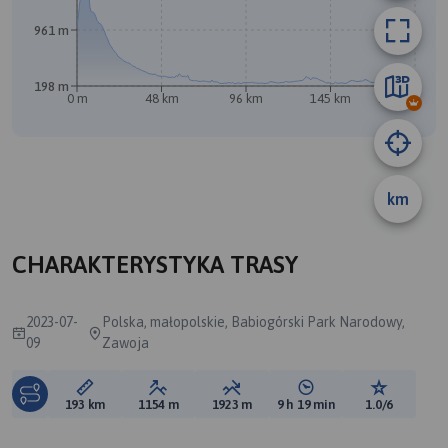
961 m
198 m
0 m
48 km
96 km
145 km
193 km
km
A
CHARAKTERYSTYKA TRASY
2023-07-
Polska, małopolskie, Babiogórski Park Narodowy,
09
Zawoja
Długość trasy:
Suma przewyższeń:
Suma spadków:
Średni czas potrzebny 
Ocena tras
193 km
1154 m
1923 m
9 h 19 min
1.0/6