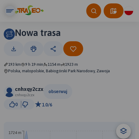
Nowa trasa
193 km
9 h 19 min
1154 m
1923 m
Polska, małopolskie, Babiogórski Park Narodowy, Zawoja
cnhxqy2czx
obserwuj
cnhxqy2czx
30 km
0
1.0/6
© Traseo Map
© OpenMapTiles
© OpenStreetMap contributors
B
1724 m