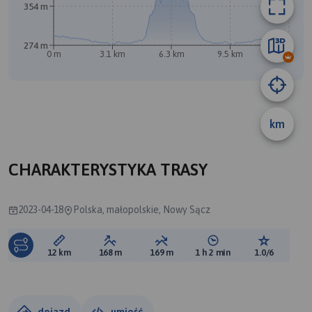
354 m
274 m
0 m
3.1 km
6.3 km
9.5 km
12 km
A
B
km
CHARAKTERYSTYKA TRASY
2023-04-18
Polska, małopolskie, Nowy Sącz
Długość trasy:
Suma przewyższeń:
Suma spadków:
Średni czas potrzebny 
Ocena tras
12 km
168 m
169 m
1 h 2 min
1.0/6
dojazd
umieść