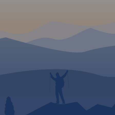
ruchu samochodowego. Jest
również kilometraż
prezentowanych tras. Poza
trasami Velo Małopolska na
mapie pokazano wszystkie
szlaki rowerowe (głównie
gminne, w znacznej części
terenowe). Specjalna grafika
pozwoliła na
wyeksponowanie tras i
szlaków
rowerowych. "Małopolska na
rowerze" to
mapa/niezbędnik -
obowiązkowe wyposażenie
dla wszystkich rowerzystów o
zacięciu turystycznym,
szczególnie tych
nastawionych na przejazdy
długodystansowe na
rowerach