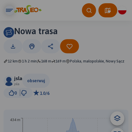
Nowa trasa
12 km
1 h 2 min
168 m
169 m
Polska, małopolskie, Nowy Sącz
jsla
obserwuj
jsla
1 km
0
1.0/6
© Traseo Map
© OpenMapTiles
© OpenStreetMap contributors
434 m