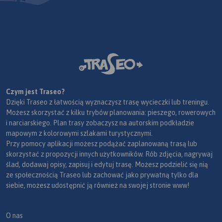
trekkingowych. Mapę offline
można zakupić w aplikacji
Traseo na urządzenia
mobilne.
Rok wydania 2024
Czym jest Traseo?
Dzięki Traseo z łatwością wyznaczysz trasę wycieczki lub treningu.
Możesz skorzystać z kilku trybów planowania: pieszego, rowerowych
i narciarskiego. Plan trasy zobaczysz na autorskim podkładzie
mapowym z kolorowymi szlakami turystycznymi.
Przy pomocy aplikacji możesz podążać zaplanowaną trasą lub
skorzystać z propozycji innych użytkowników. Rób zdjęcia, nagrywaj
ślad, dodawaj opisy, zapisuj i edytuj trasę. Możesz podzielić się nią
ze społecznością Traseo lub zachować jako prywatną tylko dla
siebie, możesz udostępnić ją również na swojej stronie www!
O nas