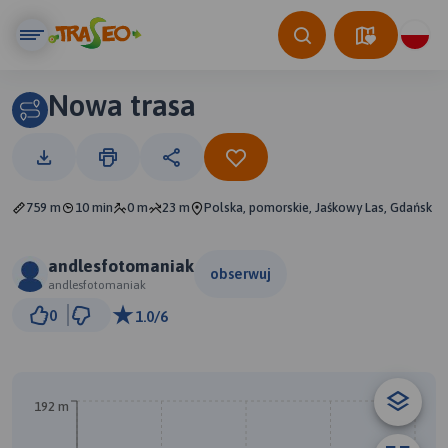
Nowa trasa
759 m
10 min
0 m
23 m
Polska, pomorskie, Jaśkowy Las, Gdańsk
andlesfotomaniak
obserwuj
andlesfotomaniak
200 m
0
1.0/6
© Traseo Map
© OpenMapTiles
© OpenStreetMap contributors
B
192 m