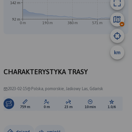
142 m
92 m
0 m
190 m
380 m
571 m
761 m
km
A
CHARAKTERYSTYKA TRASY
2023-02-15
Polska, pomorskie, Jaśkowy Las, Gdańsk
Długość trasy:
Suma przewyższeń:
Suma spadków:
Średni czas potrzebny 
Ocena tras
759 m
0 m
23 m
10 min
1.0/6
dojazd
umieść