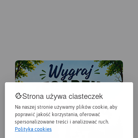
Gdańska oraz opis
przydatne turyście. Podano
czę
ciekawych miejsc.
aktualne przebiegi szlaków
Kas
pieszych, rowerowych,
Sta
konnych, nordic walking i
Sta
konnych, łącznie z
Dzi
kilometrażem.
Map
szl
row
żeg
ora
Wiś
Strona używa ciasteczek
Na naszej stronie używamy plików cookie, aby
poprawić jakość korzystania, oferować
spersonalizowane treści i analizować ruch.
Polityka cookies