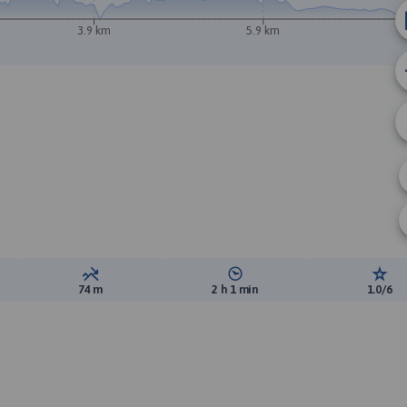
3.9 km
5.9 km
ewyższeń:
Suma spadków:
Średni czas potrzebny na pokon
Ocen
74 m
2 h 1 min
1.0/6