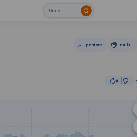
Odkryj
pobierz
drukuj
0
50
© Traseo Map
© OpenMapTiles
© OpenStreetMap cont
A
B