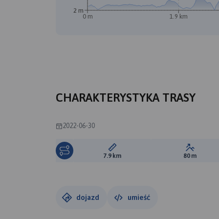
2 m
0 m
1.9 km
CHARAKTERYSTYKA TRASY
2022-06-30
Długość trasy:
Suma prz
7.9 km
80 m
dojazd
umieść