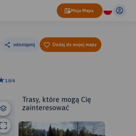
Moja Mapa
udostępnij
Dodaj do mojej mapy
1.0/6
0 m
ributors
Trasy, które mogą Cię
zainteresować