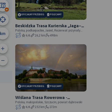
7.8 km
OFICJALNY PRZEBIEG
POLECAMY
Beskidzka Trasa Kurierska „Jaga–
Kora”
Polska, podkarpackie, Jasiel, Rezerwat przyrody
km
Źródliska Jasiołki, Jaśliski Park Krajobrazowy, powi
6/6
26,2 km
498m
anie trasy:
a trasy:
OFICJALNY PRZEBIEG
POLECAMY
Wiślana Trasa Rowerowa -
Małopolskie - WTR - oficjalny
Polska, małopolskie, Szczucin, powiat dąbrowski
6/6
232 km
172m
przebieg