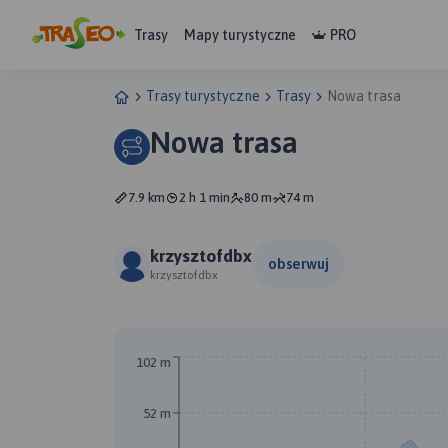
Trasy
Mapy turystyczne
PRO
Trasy turystyczne
Trasy
Nowa trasa
Nowa trasa
7.9 km
2 h 1 min
80 m
74 m
krzysztofdbx
obserwuj
krzysztofdbx
102 m
52 m