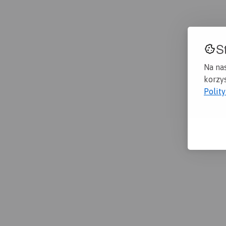
S
Na na
korzys
Polit