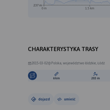
237 m
0 m
1.5 km
A
CHARAKTERYSTYKA TRASY
2015-03-02
Polska, województwo łódzkie, Łódź
Długość trasy:
Suma prz
6 km
203 m
dojazd
umieść