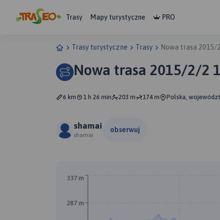
Trasy
Mapy turystyczne
PRO
Trasy turystyczne
Trasy
Nowa trasa 2015/2
Nowa trasa 2015/2/2 1
6 km
1 h 26 min
203 m
174 m
Polska, województ
shamai
obserwuj
shamai
337 m
287 m