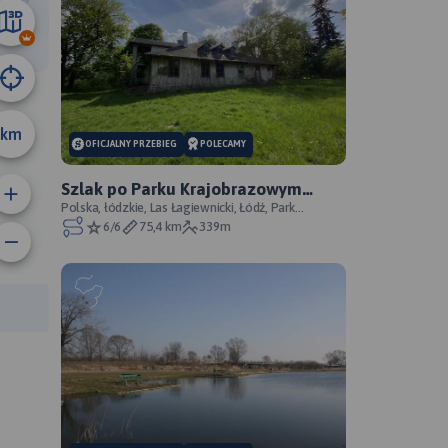
6 km
km
OFICJALNY PRZEBIEG
POLECAMY
Szlak po Parku Krajobrazowym
Wzniesień Łódzkich - oficjalny
Polska, łódzkie, Las Łagiewnicki, Łódź, Park
Krajobrazowy Wzniesień Łódzkich
6/6
75,4 km
339m
przebieg
anie trasy:
a trasy: