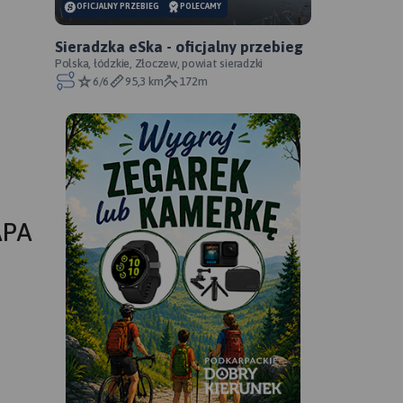
OFICJALNY PRZEBIEG
POLECAMY
Sieradzka eSka - oficjalny przebieg
Polska, łódzkie, Złoczew, powiat sieradzki
6/6
95,3 km
172m
APA