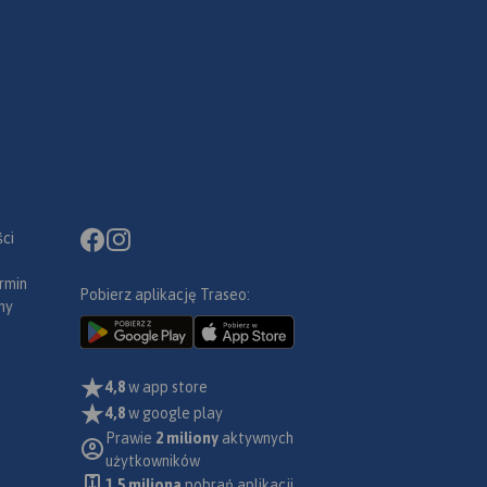
ci
rmin
Pobierz aplikację Traseo:
ny
4,8
w app store
4,8
w google play
Prawie
2 miliony
aktywnych
użytkowników
1.5 miliona
pobrań aplikacji