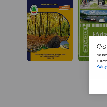
S
Na na
korzys
Polit