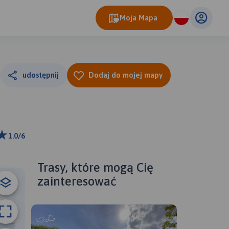
Moja Mapa
udostępnij
Dodaj do mojej mapy
1.0/6
 m
ributors
Trasy, które mogą Cię
zainteresować