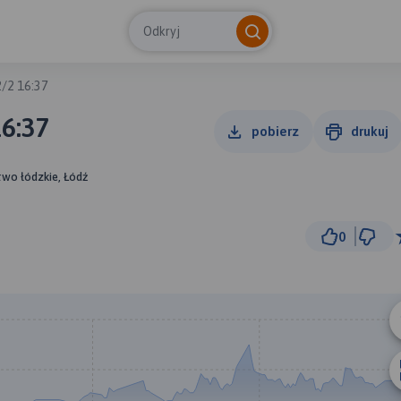
Odkryj
/2 16:37
6:37
pobierz
drukuj
wo łódzkie, Łódź
0
500
© Traseo Map
© OpenMapTiles
© OpenStreetMap cont
B