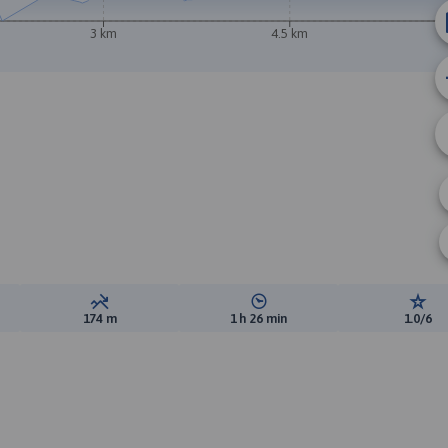
3 km
4.5 km
ewyższeń:
Suma spadków:
Średni czas potrzebny na pokon
Ocen
174 m
1 h 26 min
1.0/6