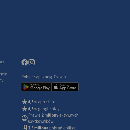
ci
rmin
Pobierz aplikację Traseo:
ny
4,8
w app store
4,8
w google play
Prawie
2 miliony
aktywnych
użytkowników
1.5 miliona
pobrań aplikacji