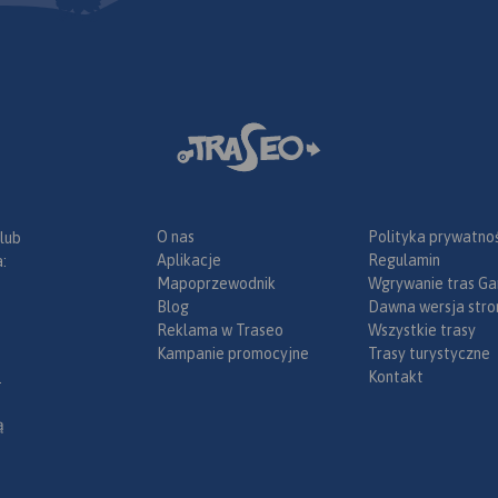
odowa z
onę
Ukrainę.
dodatkowo
ę wygodną
 Przełęcz
ł. Ruska),
eje kilka
przejazdów
bejmuje aż
ieszczadzki
O nas
Polityka prywatnoś
 lub
k Narodowy
Aplikacje
Regulamin
:
ciowo
Mapoprzewodnik
Wgrywanie tras Ga
Blog
Dawna wersja stro
e mapy
Reklama w Traseo
Wszystkie trasy
wna
Kampanie promocyjne
Trasy turystyczne
a oraz
Kontakt
.
awcami”
o jest
ą
ów
ładna
w