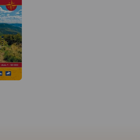
 W
MAPA TURYSTYCZNA W
APLIKACJI TRASEO
MAPA TURYSTYCZNA W
APLIKACJI TRASEO
iem
wsze pasma
. Są tu
Mapa swym zasięgiem
Wetlińska,
obejmuje obszar od Wol
,
Michowskiej do Tarnawy
Szeroki
oraz od Worka Bieszcza
a Rawka
do Jeziora Solińskiego. 
watego
wszystkie połoniny: Wet
 nowo
Caryńska, Bukowska,
 widokową.
Dźwinicka, Tarnica, Sze
e szlaki i
Wierch, Mała i Duża R