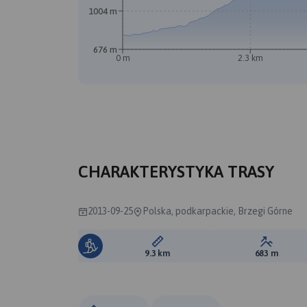
1004 m
676 m
0 m
2.3 km
CHARAKTERYSTYKA TRASY
2013-09-25
Polska, podkarpackie, Brzegi Górne
Długość trasy:
Suma prz
9.3 km
683 m