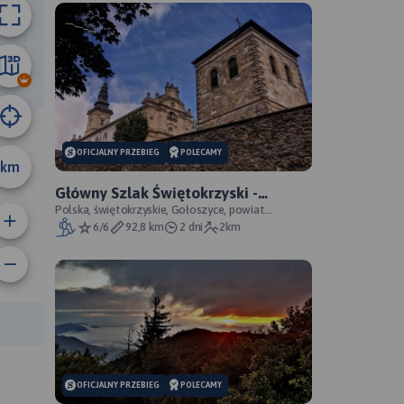
9.2 km
OFICJALNY PRZEBIEG
POLECAMY
km
Główny Szlak Świętokrzyski -
oficjalny przebieg
Polska, świętokrzyskie, Gołoszyce, powiat
opatowski
6/6
92,8 km
2 dni
2km
anie trasy:
a trasy:
OFICJALNY PRZEBIEG
POLECAMY