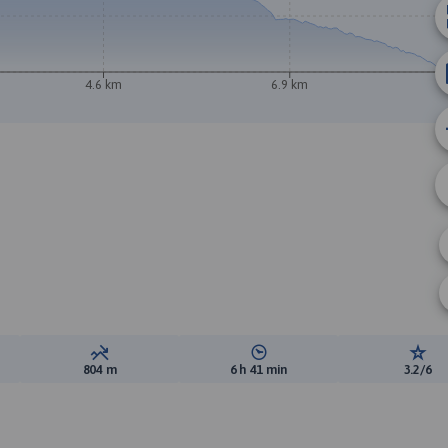
4.6 km
6.9 km
B
ewyższeń:
Suma spadków:
Średni czas potrzebny na pokon
Ocen
804 m
6 h 41 min
3.2/6