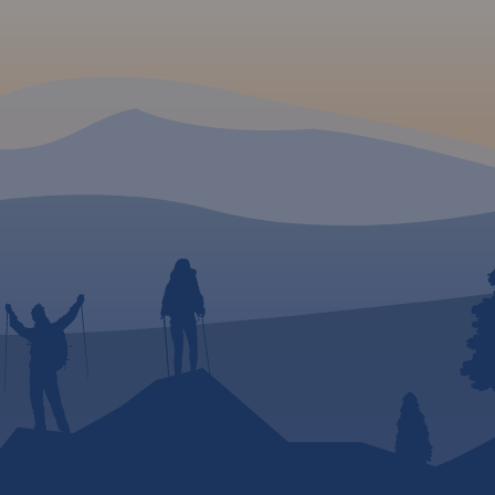
ego
wo
dokową.
kazano
zlaki i
h
rzejść.
h
onadto
otrzebne