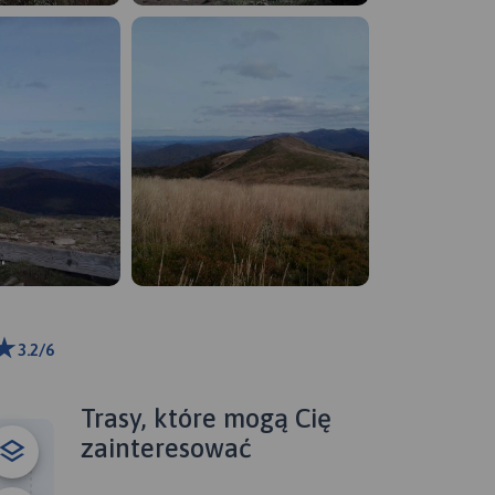
3.2/6
m
ributors
Trasy, które mogą Cię
zainteresować