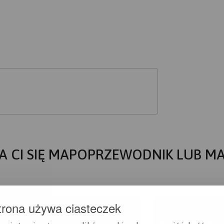
A CI SIĘ MAPOPRZEWODNIK LUB M
trona używa ciasteczek