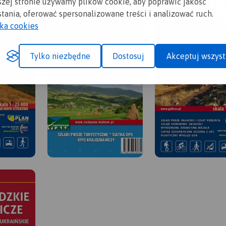
szej stronie używamy plików cookie, aby poprawić jakość
tania, oferować spersonalizowane treści i analizować ruch.
yka cookies
Tylko niezbędne
Dostosuj
Akceptuj wszyst