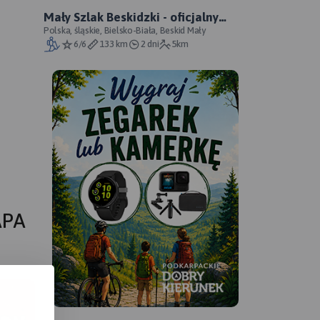
Mały Szlak Beskidzki - oficjalny
przebieg
Polska, śląskie, Bielsko-Biała, Beskid Mały
6/6
133 km
2 dni
5km
APA