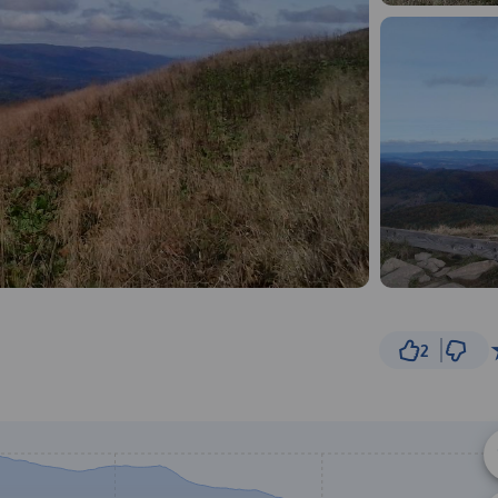
2
1 k
© Traseo Map
© OpenMapTiles
© OpenStreetMap cont