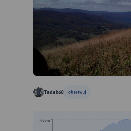
Tadek60
obserwuj
A
1333 m