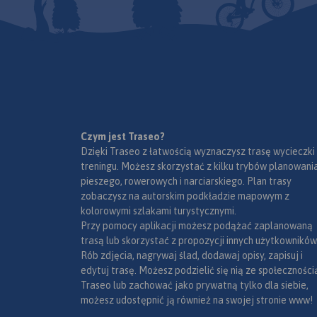
cała trasa samoch
oraz najpopularniejsze
Bieszczadów na str
miejscowości turystyczne:
słowacką i dalej na 
Ustrzyki Górne i Dolne, Wetlina,
Rowerem możemy 
Cisna, Komańcza, Solina,
przekroczyć granic
Lesko.
Rok wydania 2024
drogą z Cisnej przez
nad Roztokami (Prze
a poza parkiem istni
innych możliwości 
terenowych. Mapa o
Czym jest Traseo?
3 parki narodowe: B
Dzięki Traseo z łatwością wyznaczysz trasę wycieczki
Park Narodowy, Par
treningu. Możesz skorzystać z kilku trybów planowania
Połoniny oraz częś
pieszego, rowerowych i narciarskiego. Plan trasy
Użański Park
zobaczysz na autorskim podkładzie mapowym z
Narodowy. Wydani
kolorowymi szlakami turystycznymi.
poprzedziła grunto
Przy pomocy aplikacji możesz podążać zaplanowaną
weryfikacja terenow
trasą lub skorzystać z propozycji innych użytkowników
konsultacje ze „zn
Rób zdjęcia, nagrywaj ślad, dodawaj opisy, zapisuj i
terenu, efektem czeg
edytuj trasę. Możesz podzielić się nią ze społeczności
aktualna sieć szlak
Traseo lub zachować jako prywatną tylko dla siebie,
turystycznych, dok
możesz udostępnić ją również na swojej stronie www!
lokalizacja zabytkó