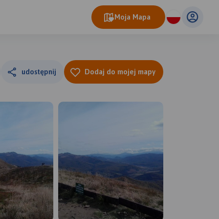
Moja Mapa
udostępnij
Dodaj do mojej mapy