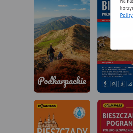
Na na
korzys
Polit