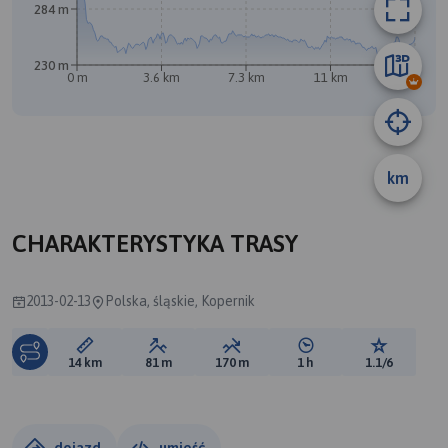
284 m
230 m
0 m
3.6 km
7.3 km
11 km
14 km
A
km
CHARAKTERYSTYKA TRASY
2013-02-13
Polska, śląskie, Kopernik
Długość trasy:
Suma przewyższeń:
Suma spadków:
Średni czas potrzebny 
Ocena tras
14 km
81 m
170 m
1 h
1.1/6
dojazd
umieść