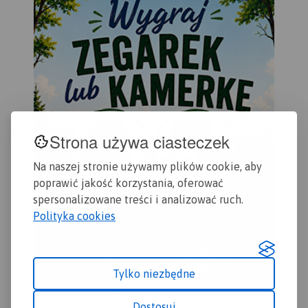
pod
rów
kaj
inf
map
z j
tury
Strona używa ciasteczek
Na naszej stronie używamy plików cookie, aby
poprawić jakość korzystania, oferować
spersonalizowane treści i analizować ruch.
Polityka cookies
Tylko niezbędne
Dostosuj