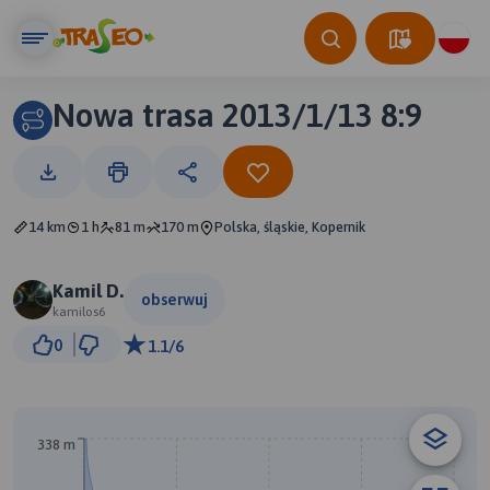
Nowa trasa 2013/1/13 8:9
14 km
1 h
81 m
170 m
Polska, śląskie, Kopernik
Kamil D.
obserwuj
kamilos6
2 km
0
1.1/6
© Traseo Map
© OpenMapTiles
© OpenStreetMap contributors
338 m
B