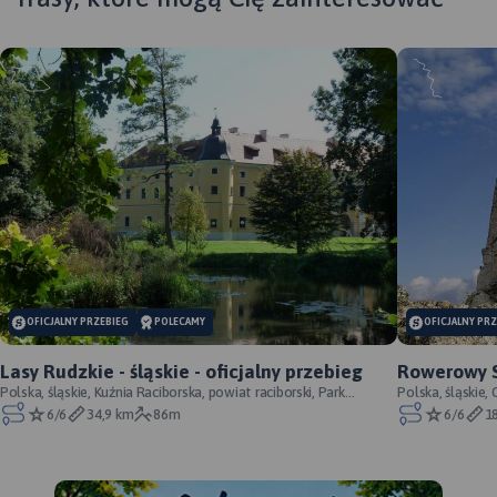
MAPA TURYSTYCZNA W
APLIKACJI TRASEO
MAP
MAPA TURYSTYCZNA W
APL
APLIKACJI TRASEO
Obs
Gór
OFICJALNY PRZEBIEG
POLECAMY
OFICJALNY PR
prz
obsz
Lasy Rudzkie - śląskie - oficjalny przebieg
Rowerowy Sz
ogr
Polska, śląskie, Kuźnia Raciborska, powiat raciborski, Park
przebieg
Polska, śląskie
mie
Krajobrazowy Cysterskie Kompozycje Krajo
6/6
34,9 km
86m
6/6
1
Wal
Tos
zaz
ora