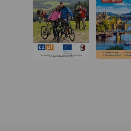
MAPA TURYSTYCZNA W
APLIKACJI TRASEO
MAPA TURYSTYCZNA
APLIKACJI TRASEO
Mapa Rybnika i okol
obejmuje Żory, Jastr
Zdrój, Rybnik i Wod
Śląski. Zaznaczono 
informacje przydatne
jak zabytki, noclegi,
obszarów chronion
miejscowościach op
nazwy głównych uli
aktualne przebiegi 
pieszych i rowerowy