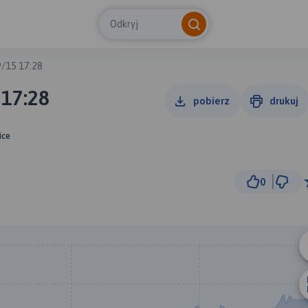
Odkryj
/15 17:28
 17:28
pobierz
drukuj
ice
0
1 km
© Traseo Map
© OpenMapTiles
© OpenStreetMap cont