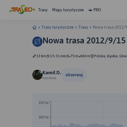
Trasy
Mapy turystyczne
PRO
Trasy turystyczne
Trasy
Nowa trasa 2012/9
Nowa trasa 2012/9/15
13 km
1 h 31 min
75 m
60 m
Polska, śląskie, Gliw
Kamil D.
obserwuj
kamilos6
357 m
A
307 m