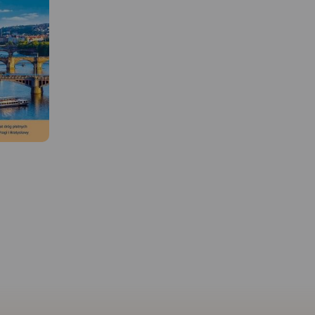
 W
MAPA TURYSTYCZNA W
APLIKACJI TRASEO
ic
zębie-
zisław
na niej
 turyście,
 granice
ych. W
isano
c. Podano
MAPA TURYSTYCZNA W
szlaków
APLIKACJI TRASEO
ch.
Mapa turystyczna Euro
Pradziad obejmuje obsz