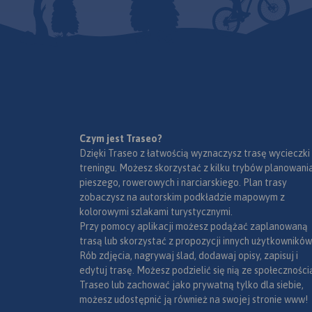
narodowe, uzdrowis
ośrodki narciarskie
Liście UNESCO. 
językach: polskim, 
czeskim i słowackim
Mapa dodatkowo za
- schemat dróg p
Słowacji i w Czecha
- wykaz wę
autostradach i
Czym jest Traseo?
ekspresowych na Sło
Dzięki Traseo z łatwością wyznaczysz trasę wycieczki
- plany Pragi i Braty
treningu. Możesz skorzystać z kilku trybów planowania
- schemat metra w P
pieszego, rowerowych i narciarskiego. Plan trasy
- informacje prak
zobaczysz na autorskim podkładzie mapowym z
podróżujących s
kolorowymi szlakami turystycznymi.
po Słowacji i Czech
Przy pomocy aplikacji możesz podążać zaplanowaną
wybrane przepisy
trasą lub skorzystać z propozycji innych użytkowników
wymagane dok
Rób zdjęcia, nagrywaj ślad, dodawaj opisy, zapisuj i
obowiązkowe wy
edytuj trasę. Możesz podzielić się nią ze społeczności
samochodu, rodzaje 
Traseo lub zachować jako prywatną tylko dla siebie,
Mapę offline możn
możesz udostępnić ją również na swojej stronie www!