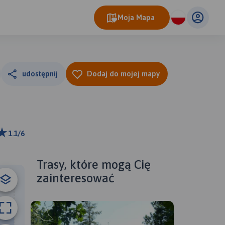
Moja Mapa
udostępnij
Dodaj do mojej mapy
1.1/6
ributors
Trasy, które mogą Cię
zainteresować
B