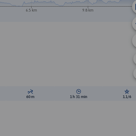
6.5 km
9.8 km
ewyższeń:
Suma spadków:
Średni czas potrzebny na pokon
Ocen
60 m
1 h 31 min
1.1/6