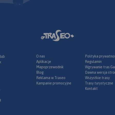
ka, większe
, obiekty na
Legenda w
angielskim,
.
wiera:
łatnych na
ch;
złów na
 drogach
wacji;
O nas
Polityka prywatnoś
 lub
sławy;
Aplikacje
Regulamin
:
radze;
Mapoprzewodnik
Wgrywanie tras Ga
tyczne dla
Blog
Dawna wersja stro
amochodem
Reklama w Traseo
Wszystkie trasy
ach (m.in.:
Kampanie promocyjne
Trasy turystyczne
 drogowe,
Kontakt
.
umenty,
posażenie
ą
winiet).
a zakupić w