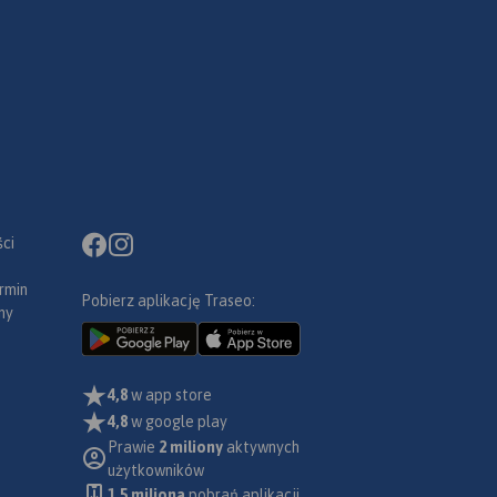
ci
rmin
Pobierz aplikację Traseo:
ny
4,8
w app store
4,8
w google play
Prawie
2 miliony
aktywnych
użytkowników
1.5 miliona
pobrań aplikacji