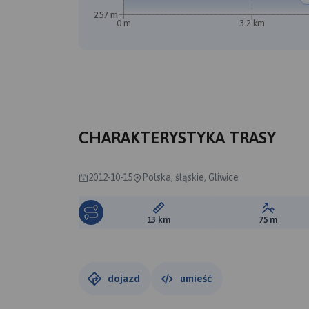
257 m
0 m
3.2 km
CHARAKTERYSTYKA TRASY
2012-10-15
Polska, śląskie, Gliwice
Długość trasy:
Suma prz
13 km
75 m
dojazd
umieść