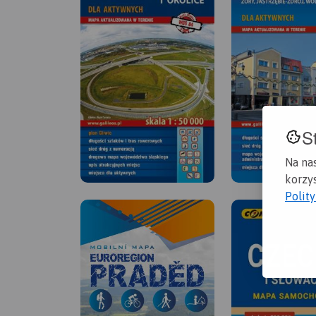
S
Na na
korzys
Polit