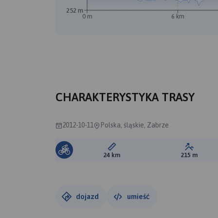
252 m
0 m
6 km
CHARAKTERYSTYKA TRASY
2012-10-11
Polska, śląskie, Zabrze
Długość trasy:
Suma prz
24 km
215 m
dojazd
umieść