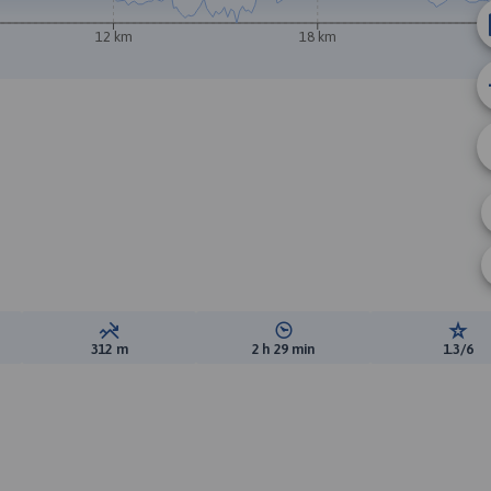
12 km
18 km
A
ewyższeń:
Suma spadków:
Średni czas potrzebny na pokon
Ocen
312 m
2 h 29 min
1.3/6