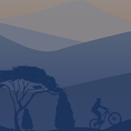
MAPA TURYSTYCZNA W
APLIKACJI TRASEO
Mapa samochodowa Słowacji i
Czech zawiera: aktualną sieć
autostrad, dróg ekspresowych i
głównych, z podziałem na
dwupasmowe i
jednopasmowe; drogi w
budowie, numerację dróg oraz
kilometraż. Na mapie
zaznaczono: przejścia
graniczne, Autostradowe
Miejsca Obsługi Podróżnych,
wybrane stacje benzynowe,
parkingi i promy wodne, porty
lotnicze, obszary leśne, parki