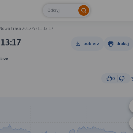
Odkryj
Nowa trasa 2012/9/11 13:17
 13:17
pobierz
drukuj
abrze
0
1 km
© Traseo Map
© OpenMapTiles
© OpenStreetMap cont
B