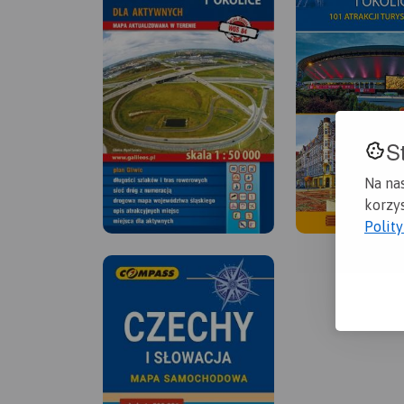
S
Na na
korzys
Polit