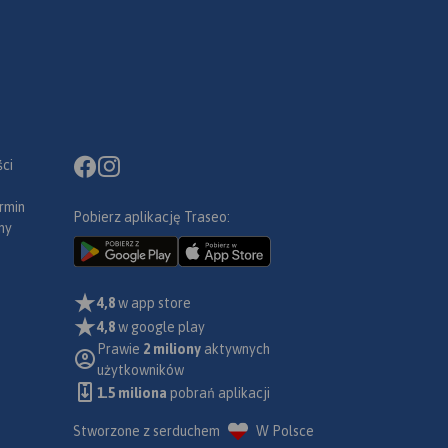
ci
rmin
Pobierz aplikację Traseo:
ny
4,8
w app store
4,8
w google play
Prawie
2 miliony
aktywnych
użytkowników
1.5 miliona
pobrań aplikacji
Stworzone z serduchem
W Polsce