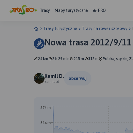
Trasy
Mapy turystyczne
PRO
Trasy turystyczne
Trasy na rower szosowy
Nowa trasa 2012/9/11
24 km
2 h 29 min
215 m
312 m
Polska, śląskie, Z
Kamil D.
obserwuj
kamilos6
376 m
314 m