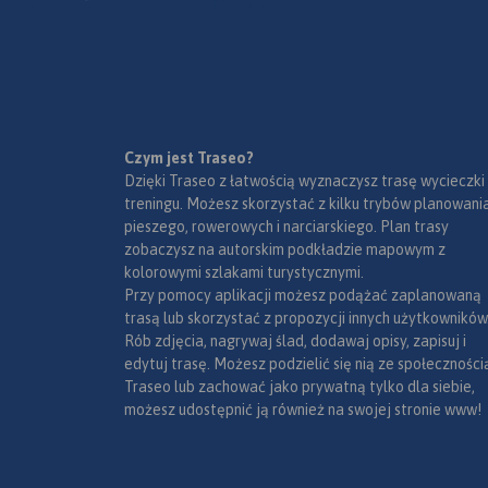
narodowe, uzdrowiska, większe
ośrodki narciarskie, obiekty na
Liście UNESCO. Legenda w
językach: polskim, angielskim,
czeskim i słowackim.
Mapa dodatkowo zawiera:
- schemat dróg płatnych na
Czym jest Traseo?
Słowacji i w Czechach;
Dzięki Traseo z łatwością wyznaczysz trasę wycieczki
- wykaz węzłów na
treningu. Możesz skorzystać z kilku trybów planowania
autostradach i drogach
pieszego, rowerowych i narciarskiego. Plan trasy
ekspresowych na Słowacji;
zobaczysz na autorskim podkładzie mapowym z
- plany Pragi i Bratysławy;
kolorowymi szlakami turystycznymi.
- schemat metra w Pradze;
Przy pomocy aplikacji możesz podążać zaplanowaną
- informacje praktyczne dla
trasą lub skorzystać z propozycji innych użytkowników
podróżujących samochodem
Rób zdjęcia, nagrywaj ślad, dodawaj opisy, zapisuj i
po Słowacji i Czechach (m.in.:
edytuj trasę. Możesz podzielić się nią ze społeczności
wybrane przepisy drogowe,
Traseo lub zachować jako prywatną tylko dla siebie,
wymagane dokumenty,
możesz udostępnić ją również na swojej stronie www!
obowiązkowe wyposażenie
samochodu, rodzaje winiet).
Mapę offline można zakupić w