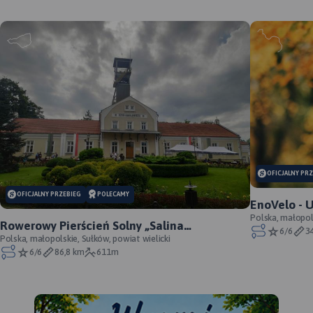
Pod Krakowem
Lokalna Organizacja
Turystyczna Powiatu
Krakowskiego „Pod
Planując wycieczki w
Krakowem”
okolicach Krakowa, warto
sięgnąć po mapę „Pod
Krakowem”, która ułatwia
odkrywanie najciekawszych
MAPA TURYSTYCZNA W
tras rowerowych i pieszych w
35
177
APLIKACJI TRASEO
regionie Małopolski.
MAP
Mapoprzewodnik
OFICJALNY PR
Obejmuje popularne tereny,
APL
takie jak Dolina Prądnika,
OFICJALNY PRZEBIEG
POLECAMY
Ojcowski Park Narodowy,
Najnowszy Plan Krakowa,
EnoVelo - U
Podgórze Wielickie, okolice
obejmuje cały Kraków w
Krzeszowic oraz trasy nad
przebieg
Polska, małopols
Rowerowy Pierścień Solny „Salina
Szl
Wisłą pod Krakowem.
granicach administracyjnych
6/6
3
Zawiera starannie
Cracoviensis” - oficjalny przebieg
Polska, małopolskie, Sułków, powiat wielicki
„ro
wraz z obrzeżami oraz część
opracowane trasy piesze i
6/6
86,8 km
611m
jed
Wieliczki, Skawiny,
rowerowe, które sprawdzą się
roz
zarówno na krótkie spacery,
Zabierzowa. Aktualny,
jak i całodniowe wycieczki.
row
uzupełniony plan miasta
Na mapie zaznaczono
cie
również najważniejsze
Krakowa przedstawiono w
atrakcje turystyczne w
ren