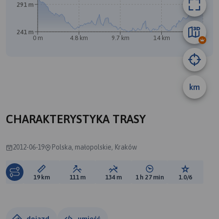
291 m
241 m
0 m
4.8 km
9.7 km
14 km
19 km
km
CHARAKTERYSTYKA TRASY
2012-06-19
Polska, małopolskie, Kraków
Długość trasy:
Suma przewyższeń:
Suma spadków:
Średni czas potrzebny 
Ocena tras
19 km
111 m
134 m
1 h 27 min
1.0/6
dojazd
umieść