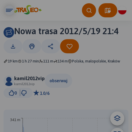
Nowa trasa 2012/5/19 21:4
19 km
1 h 27 min
111 m
134 m
Polska, małopolskie, Kraków
kamil2012vip
obserwuj
kamil2012vip
2 km
0
1.0/6
© Traseo Map
© OpenMapTiles
© OpenStreetMap contributors
A
B
341 m