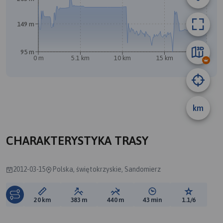
149 m
95 m
0 m
5.1 km
10 km
15 km
20 km
km
A
CHARAKTERYSTYKA TRASY
2012-03-15
Polska, świętokrzyskie, Sandomierz
Długość trasy:
Suma przewyższeń:
Suma spadków:
Średni czas potrzebny 
Ocena tras
20 km
383 m
440 m
43 min
1.1/6