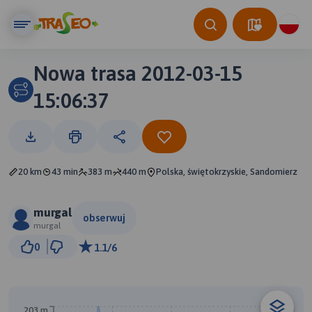
Nowa trasa 2012-03-15
15:06:37
20 km
43 min
383 m
440 m
Polska, świętokrzyskie, Sandomierz
murgal
obserwuj
murgal
5 km
0
1.1/6
© Traseo Map
© OpenMapTiles
© OpenStreetMap contributors
B
203 m