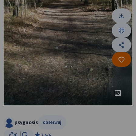
psygnosis
obserwuj
500 m
0
2.6/6