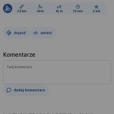
Długość trasy:
Suma przewyższeń:
Suma spadków:
Średni czas potrzebny 
Ocena tras
3.0 km
60 m
41 m
25 min
2.6/6
dojazd
umieść
Komentarze
Twój komentarz
dodaj komentarz