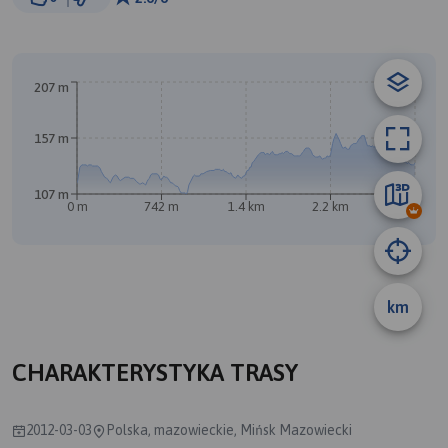
© Traseo Map
© OpenMapTiles
© OpenStreetMap contributors
B
207 m
157 m
107 m
0 m
742 m
1.4 km
2.2 km
2.9 km
km
A
CHARAKTERYSTYKA TRASY
2012-03-03
Polska, mazowieckie, Mińsk Mazowiecki