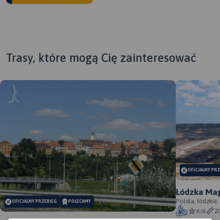
Trasy, które mogą Cię zainteresować
OFICJALNY PR
Łódzka Mag
Polska, łódzkie,
OFICJALNY PRZEBIEG
POLECAMY
6/6
2