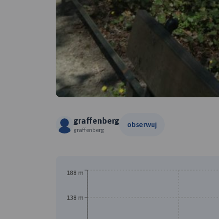
graffenberg
obserwuj
graffenberg
188 m
138 m