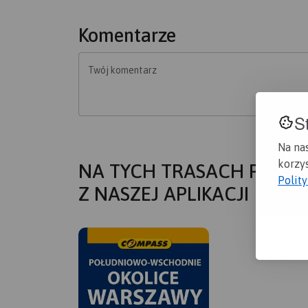
Komentarze
Twój komentarz
S
Na na
korzys
NA TYCH TRASACH PRZYD
Polit
Z NASZEJ APLIKACJI