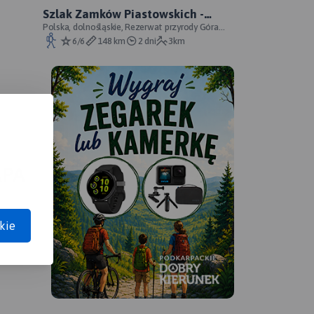
Szlak Zamków Piastowskich -
oficjalny przebieg
Polska, dolnośląskie, Rezerwat przyrody Góra
Choina, Zagórze Śląskie, powiat wałbrzyski
6/6
148 km
2 dni
3km
APA
kie