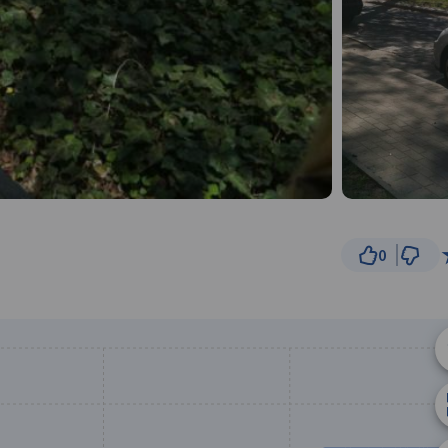
0
300 m
© Traseo Map
© OpenMapTiles
© OpenStreetMap cont