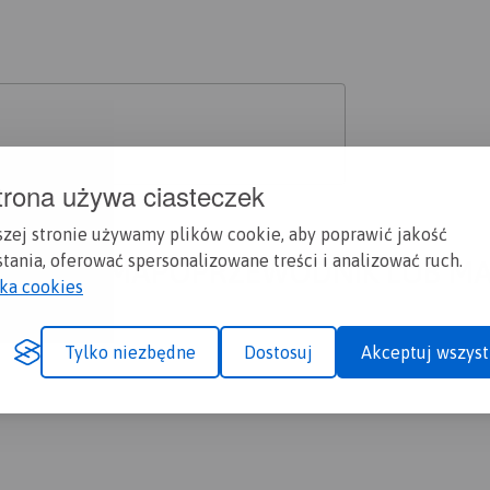
trona używa ciasteczek
szej stronie używamy plików cookie, aby poprawić jakość
tania, oferować spersonalizowane treści i analizować ruch.
A CI SIĘ MAPOPRZEWODNIK LUB M
yka cookies
Tylko niezbędne
Dostosuj
Akceptuj wszyst