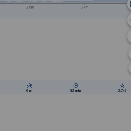
2 km
3 km
A
B
ewyższeń:
Suma spadków:
Średni czas potrzebny na pokon
Ocen
0 m
52 min
2.7/6