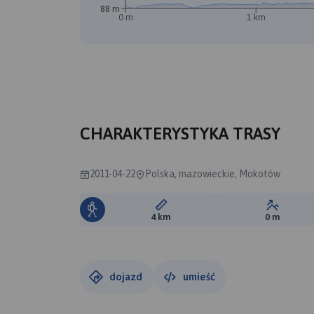
88 m
0 m
1 km
CHARAKTERYSTYKA TRASY
2011-04-22
Polska, mazowieckie, Mokotów
Długość trasy:
Suma prz
4 km
0 m
dojazd
umieść