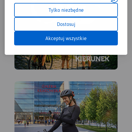
jeziorem – Hańczą na czele.
Polodowcową pamiątką są
Tylko niezbędne
liczne, okazałe głazy
tworzące głazowiska,
Dostosuj
przetransportowane tu ze
Skandynawii. Uroku dodają
Akceptuj wszystkie
rozległe kompleksy Puszczy
Augustowskiej, okalającej
większą część linii brzegowej
Jeziora Wigry.
Obszar ten to idealne miejsce
dla amatorów sportów
wodnych. Dużą
popularnością cieszą się
spływy kajakowe Czarną
Hańczą. Warto również
wybrać się na spacery i
wycieczki rowerowe po
Wigierskim Parku
Narodowym i Suwalskim
Parku Krajobrazowym.
Rok
wydania 2023