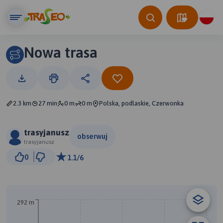
Nowa trasa
2.3 km
27 min
0 m
0 m
Polska, podlaskie, Czerwonka
trasyjanusz
obserwuj
trasyjanusz
300 m
0
1.1/6
© Traseo Map
© OpenMapTiles
© OpenStreetMap contributors
B
292 m