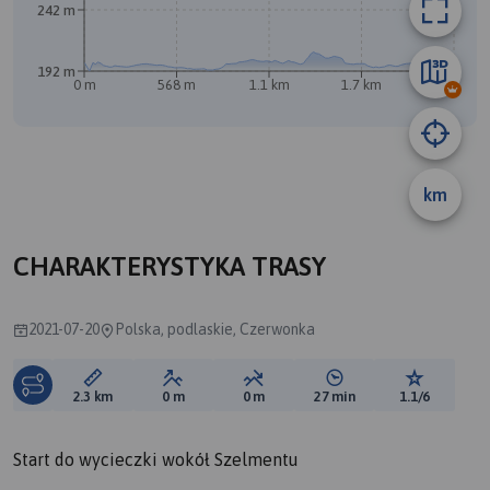
242 m
192 m
0 m
568 m
1.1 km
1.7 km
2.2 km
km
A
CHARAKTERYSTYKA TRASY
2021-07-20
Polska, podlaskie, Czerwonka
Długość trasy:
Suma przewyższeń:
Suma spadków:
Średni czas potrzebny 
Ocena tras
2.3 km
0 m
0 m
27 min
1.1/6
Start do wycieczki wokół Szelmentu