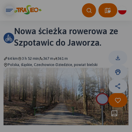
Nowa ścieżka rowerowa ze
Szpotawic do Jaworza.
64 km
3 h 52 min
367 m
361 m
Polska, śląskie, Czechowice-Dziedzice, powiat bielski