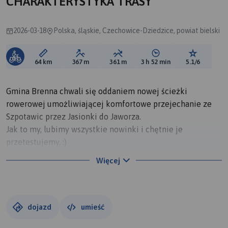
CHARAKTERYSTYKA TRASY
2026-03-18
Polska, śląskie, Czechowice-Dziedzice, powiat bielski
Długość trasy:
Suma przewyższeń:
Suma spadków:
Średni czas potrzebny 
Ocena tras
64 km
367 m
361 m
3 h 52 min
5.1/6
Gmina Brenna chwali się oddaniem nowej ścieżki
rowerowej umożliwiającej komfortowe przejechanie ze
Szpotawic przez Jasionki do Jaworza.
Jak to my, lubimy wszystkie nowinki i chętnie je
przetestujemy. :)
Znamy ten odcinek trasy. Leśna wyboista droga, kocie łby,
Więcej
kupa kamieni, a jak jest teraz?
Jest szeroko, kamień ładnie utwardzony... mi się podoba. :)
Ale najlepiej oceńcie to sami. :)
dojazd
umieść