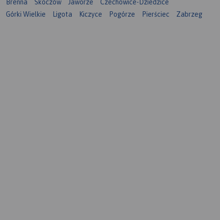
Brenna
Skoczów
Jaworze
Czechowice-Dziedzice
Górki Wielkie
Ligota
Kiczyce
Pogórze
Pierściec
Zabrzeg