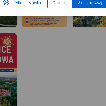
Tylko niezbędne
Dostosuj
Akceptuj wszyst
MAPA TURYSTYCZNA W
APLIKACJI TRASEO
 W
MAPA TURYSTYCZNA W