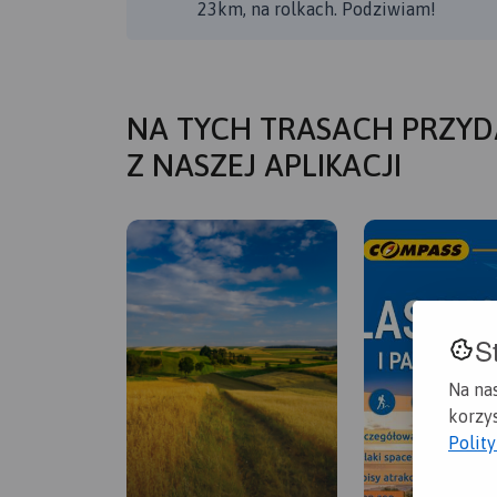
23km, na rolkach. Podziwiam!
NA TYCH TRASACH PRZYD
Z NASZEJ APLIKACJI
S
Na na
korzys
Polit