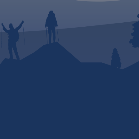
py
 na
odzie,
Kraków
ania: