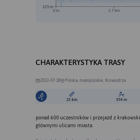
225 m
0 m
5.7 km
B
A
CHARAKTERYSTYKA TRASY
2013-07-18
Polska, małopolskie, Krowodrza
Długość trasy:
Suma prz
23 km
574 m
ponad 600 uczestników i przejazd z krakowsk
głównymi ulicami miasta.