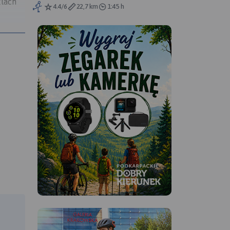
klach
4.4/6
22,7 km
1:45 h