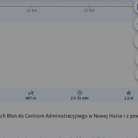
11 km
17 km
ewyższeń:
Suma spadków:
Średni czas potrzebny na pokon
Ocen
607 m
2 h 31 min
2.2/6
ich Błoń do Centrum Administracyjnego w Nowej Hucie i z p