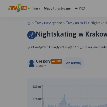
Trasy
Mapy turystyczne
PRO
Trasy turystyczne
Trasy na rolki
Nightskat
Nightskating w Krako
23 km
2 h 31 min
574 m
607 m
Polska, małopols
Gregory
PRO
obserwuj
Gregory
325 m
275 m