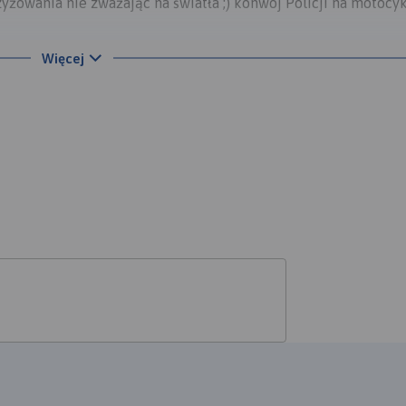
zyżowania nie zważając na światła ;) konwój Policji na motocy
Więcej
 bywało tłoczno, ale ciekawie :)