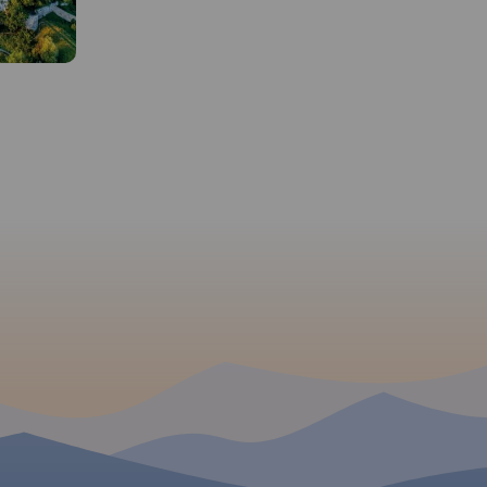
APLIKACJI TRASEO
Najnowszy Plan Krakowa,
obejmuje cały Kraków w
granicach administracyjnych
o i Pasma
Mapa Dolinki Podkrako
wraz z obrzeżami oraz część
e od
przedstawia najciekaws
Wieliczki, Skawiny, Zabierzowa.
ss w skali
tereny rekreacyjne na p
Aktualny, uzupełniony plan
azem i
od Krakowa. Obejmuje
miasta Krakowa przedstawiono
 szlaków
malownicze wąwozy i d
w skali 1:20 000.
szarze
południowej części Jury
Plan prezentuje aktualną sieć
cerowych,
Krakowsko-Częstochows
komunikacji publicznej oraz
h jak i
Jest to obszar Ojcowski
spis wszystkich ulic. Na mapie
aków.
Rok
Parku Narodowego, Par
zaznaczono sieć tras
Krajobrazowego Dolinki
rowerowych.
Rok wydania
Krakowskie oraz Tenczy
2022
Parku Krajobrazowego. 
te obfitują w ciekawe f
rzeźby krasowej, piękne
 W
krajobrazy i zabytki. W
to wpływa korzystnie n
turystyki. Szczególnie
lic
popularna jest tutaj tur
niejsze