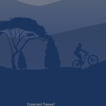
tereny rekreacyjne t
m.in. Puszczę Niepo
Szlak Orlich Gniazd to
Dolinki Podkrakowsk
„rowerowy klasyk”. Jest jednym
Ojcowski Park Naro
z najbardziej rozpoznawalnych
Obszar mapy "Okoli
szlaków rowerowych w kraju,
Krakowa" zamknięty 
cieszącym się ugruntowaną
Bochnię na wschodz
renomą i dużą popularnością
Wadowice na zacho
zarówno wśród rowerzystów o
Sułoszową na półno
sportowym zacięciu, jak i
Myślenice na połud
miłośników turystyki
wydania: 2022
rowerowej. Aktualny na rok
2020 i szczegółowy przebieg
szlaku pokazano na mapach,
które poza pełną treścią
turystyczną, uwzględniają
istotne dla rowerzystów
informacje dotyczące rodzaju
nawierzchni dróg, którymi
przebiega szlak.
Ukształtowanie terenu
Czym jest Traseo?