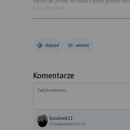
Fajnie tak jechać na rolkach przez główne skr
był tu kluczowy.
5ta edycja, ale obecna trasa najdłuższa. Trochę
(organizator KKSW KRAK)
dojazd
umieść
Komentarze
Twój komentarz
boulinek11
Dodane2013-07-23