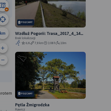
23 km
POLECAMY
km
Wzdłuż Pogorii: Trasa_2017_4_14
4:4
Brak lokalizacji
6/6
7,8 km
1:08 h
10m
anie trasy:
a trasy:
owrotem
POLECAMY
Pętla Żmigrodzka
Rawicz