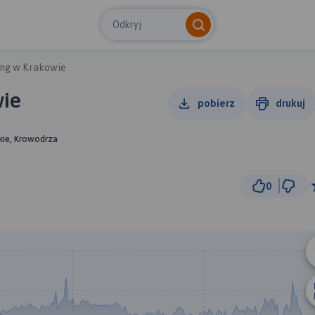
Odkryj
ing w Krakowie
wie
pobierz
drukuj
kie, Krowodrza
0
1 km
© Traseo Map
© OpenMapTiles
© OpenStreetMap cont