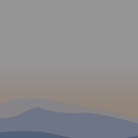
wskie
ze
ółnoc
oliny w
kiej.
ego
ku
ńskiego
Tereny
ormy
szystko
a rozwój
ystyka