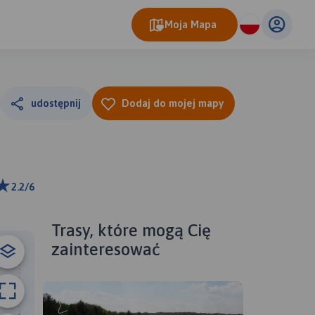
Moja Mapa
udostępnij
Dodaj do mojej mapy
2.2/6
ributors
Trasy, które mogą Cię
zainteresować