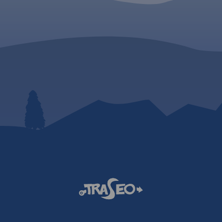
rowerowa, piesza oraz
ego rejonu,
wspinaczka. Zasięg ma
łomicką,
wyznaczają: Sułoszowa
ie i
północy, Rudno na zach
dowy.
Mników na południu i 
ce
na wschodzie.
Rok wyd
jest przez
2024
ie,
dzie,
cy oraz
niu.
Rok